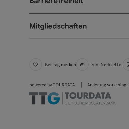
Barrierefreiheit
Mitgliedschaften
Beitrag merken
zum Merkzettel
powered by
TOURDATA
Änderung vorschlag