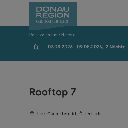
Accesskey
Accesskey
Accesskey
Accesskey
Accesskey
Accesskey
Zum Inhalt
Zur Navigation
Zum Seitenanfang
Zur Kontaktseite
Zum Impressum
Zur Startseite
[0]
[7]
[1]
[5]
[3]
[2]
Reisezeitraum / Nächte
07.08.2026
-
09.08.2026
,
2
Nächte
An- und Abreisefelder
Rooftop 7
Linz, Oberösterreich, Österreich