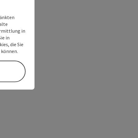
ränkten
alte
rmittlung in
ie in
ies, die Sie
n können.