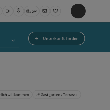
29°
Hauptmenü öffne
Aktuelles Wetter
Linz, stark bewölkt
uchen
Webcams
Karte
Newsletter
Merkzettel
Unterkunft finden
rzlich willkommen
Gastgarten / Terrasse