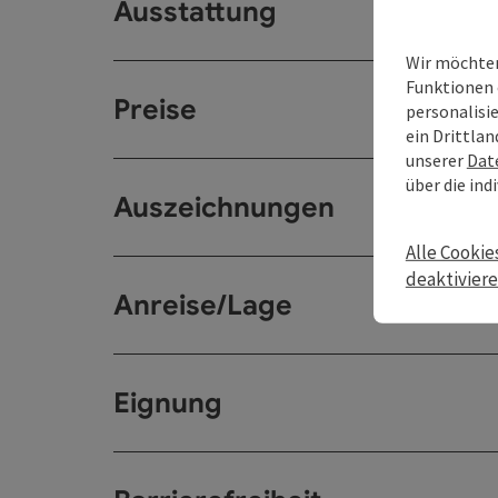
Ausstattung
Wir möchten
Funktionen 
Preise
personalisi
ein Drittlan
unserer
Dat
über die ind
Auszeichnungen
Alle Cookie
deaktivier
Anreise/Lage
Eignung