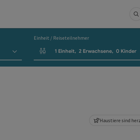
S
Einheit / Reiseteilnehmer
1
Einheit
,
2
Erwachsene
,
0
Kinder
Einheitenanzahl und Personenfelder
Haustiere sind he