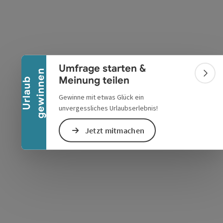
Banner einklappen
s öffnen
 Maps öffnen
Umfrage starten &
n
Bann
Meinung teilen
U
r
l
a
u
b
g
e
w
i
n
n
e
Gewinne mit etwas Glück ein
unvergessliches Urlaubserlebnis!
Jetzt mitmachen