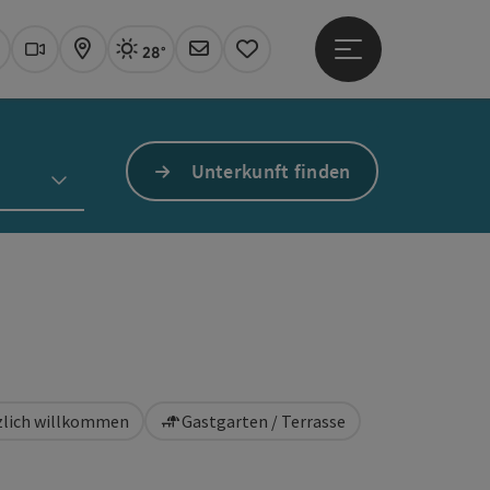
28°
Hauptmenü öffne
Aktuelles Wetter
Linz, sonnig
uchen
Webcams
Karte
Newsletter
Merkzettel
Unterkunft finden
rzlich willkommen
Gastgarten / Terrasse