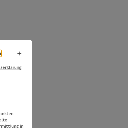
Sprachwahl - Menü öffnen
h
zerklärung
ränkten
alte
rmittlung in