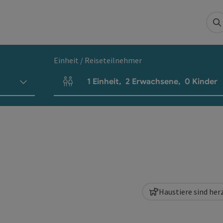
S
Einheit / Reiseteilnehmer
1
Einheit
,
2
Erwachsene
,
0
Kinder
Einheitenanzahl und Personenfelder
Haustiere sind he