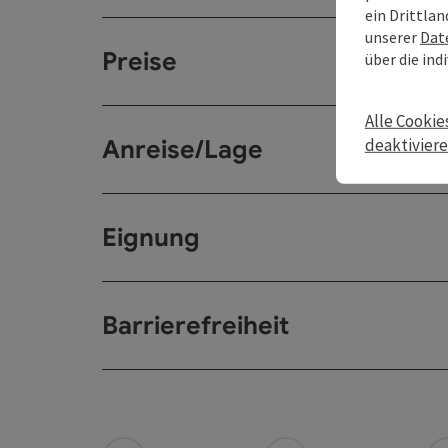
ein Drittlan
unserer
Dat
Preise
über die ind
Alle Cookie
deaktivier
Anreise/Lage
Eignung
Barrierefreiheit