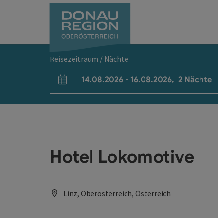
Accesskey
Accesskey
Accesskey
Accesskey
Accesskey
Accesskey
Zum Inhalt
Zur Navigation
Zum Seitenanfang
Zur Kontaktseite
Zum Impressum
Zur Startseite
[0]
[7]
[1]
[5]
[3]
[2]
Reisezeitraum / Nächte
14.08.2026
-
16.08.2026
,
2
Nächte
An- und Abreisefelder
Hotel Lokomotive
Linz, Oberösterreich, Österreich