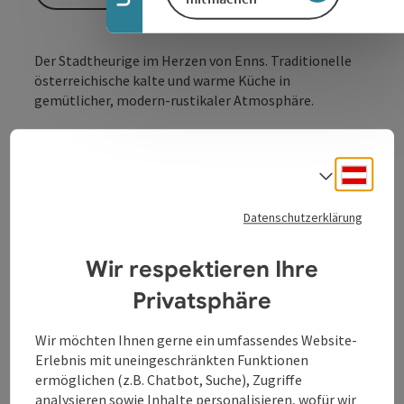
Der Stadtheurige im Herzen von Enns. Traditionelle
österreichische kalte und warme Küche in
gemütlicher, modern-rustikaler Atmosphäre.
Deuts
Sprach
Datenschutzerklärung
Kontakt
Wir respektieren Ihre
Privatsphäre
Öffnungszeiten
Wir möchten Ihnen gerne ein umfassendes Website-
Erlebnis mit uneingeschränkten Funktionen
Küche
ermöglichen (z.B. Chatbot, Suche), Zugriffe
analysieren sowie Inhalte personalisieren, wofür wir