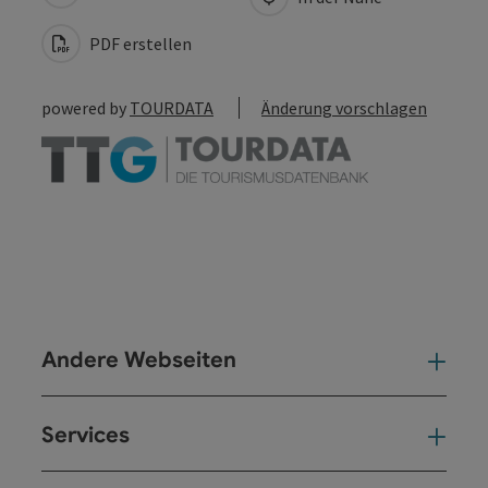
PDF erstellen
powered by
TOURDATA
Änderung vorschlagen
Andere Webseiten
And
Services
Ser