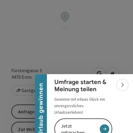
Banner einklappen
Fürstengasse 3
in Google Maps
in Apple 
4470
Enns
Umfrage starten &
Urlaub gewinnen
Bann
Meinung teilen
Gastgarten / Terrasse
Gewinne mit etwas Glück ein
unvergessliches
Anfrage senden
Urlaubserlebnis!
Jetzt
Zur Website
mitmachen