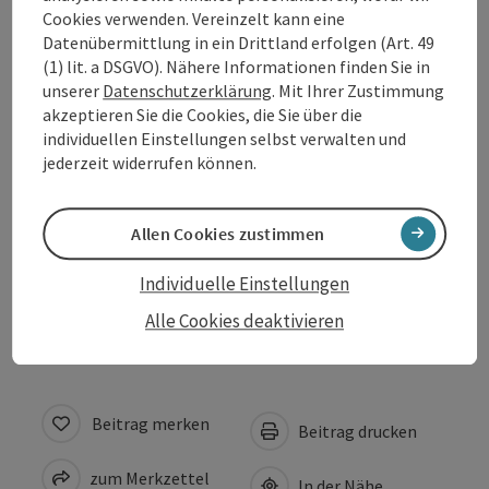
Ausstattung
Cookies verwenden. Vereinzelt kann eine
Datenübermittlung in ein Drittland erfolgen (Art. 49
(1) lit. a DSGVO). Nähere Informationen finden Sie in
Preise
unserer
Datenschutzerklärung
. Mit Ihrer Zustimmung
akzeptieren Sie die Cookies, die Sie über die
individuellen Einstellungen selbst verwalten und
Anreise/Lage
jederzeit widerrufen können.
Eignung
Allen Cookies zustimmen
Individuelle Einstellungen
Barrierefreiheit
Alle Cookies deaktivieren
Beitrag merken
Beitrag drucken
zum Merkzettel
In der Nähe