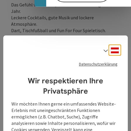
Das Gefühl von Urlaub, Strand und Meer das ganze
Jahr.
Leckere Cocktails, gute Musik und lockere
Atmosphäre.
Dart, Tischfußball und Fun For Four Spieletisch.
Karibikfeeling in Alkoven.
Das Gefühl von Urlaub, Strand und Meer das ganze
Deuts
Sprach
Jahr.
Leckere Cocktails, gute Musik und lockere
Datenschutzerklärung
Atmosphäre.
Dart, Tischfußball und Fun For Four Spieletisch.
Wir respektieren Ihre
Privatsphäre
Wir möchten Ihnen gerne ein umfassendes Website-
Kontakt
Erlebnis mit uneingeschränkten Funktionen
ermöglichen (z.B. Chatbot, Suche), Zugriffe
Öffnungszeiten
analysieren sowie Inhalte personalisieren, wofür wir
Cookies verwenden. Vereinzelt kann eine