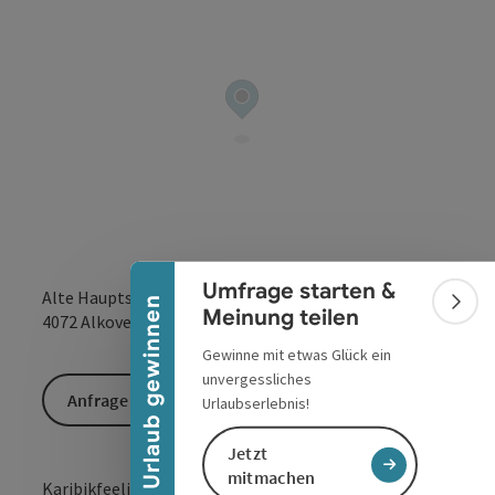
Banner einklappen
Umfrage starten &
Alte Hauptstraße 17
Urlaub gewinnen
Bann
Meinung teilen
in Google Maps
in Apple 
4072
Alkoven
Gewinne mit etwas Glück ein
unvergessliches
Anfrage senden
Urlaubserlebnis!
Jetzt
mitmachen
Karibikfeeling in Alkoven.