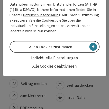
Datenübermittlung in ein Drittland erfolgen (Art. 49
Ausstattung
(1) lit. a DSGVO). Nähere Informationen finden Sie in
unserer
Datenschutzerklärung
. Mit Ihrer Zustimmung
akzeptieren Sie die Cookies, die Sie über die
Anreise/Lage
individuellen Einstellungen selbst verwalten und
jederzeit widerrufen können.
Eignung
Allen Cookies zustimmen
Barrierefreiheit
Individuelle Einstellungen
Alle Cookies deaktivieren
Beitrag merken
Beitrag drucken
zum Merkzettel
In der Nähe
PDF erstellen