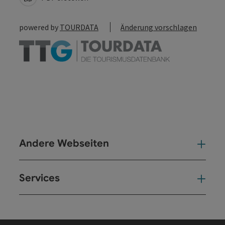
powered by
TOURDATA
Änderung vorschlagen
Andere Webseiten
And
Services
Ser