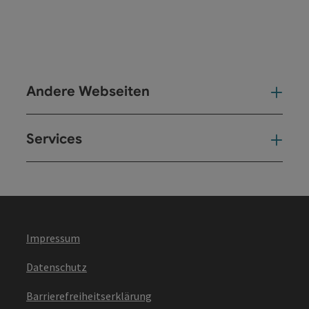
Andere Webseiten
And
Services
Ser
Impressum
Datenschutz
Barrierefreiheitserklärung