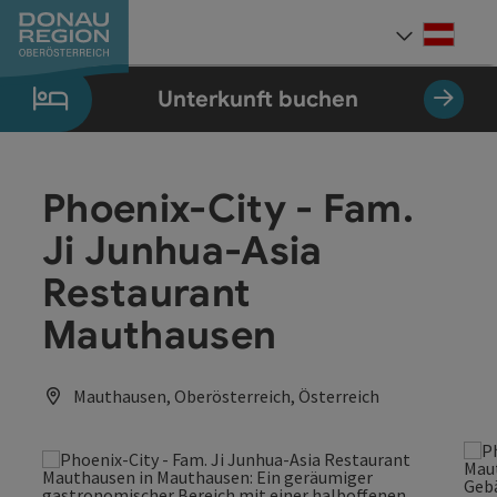
Accesskey
Accesskey
Accesskey
Accesskey
Accesskey
Accesskey
Zum Inhalt
Zur Navigation
Zum Seitenanfang
Zur Kontaktseite
Zum Impressum
Zur Startseite
[0]
[7]
[1]
[5]
[3]
[2]
Deut
Sprach
Unterkunft buchen
Phoenix-City - Fam.
Ji Junhua-Asia
Restaurant
Mauthausen
Mauthausen, Oberösterreich, Österreich