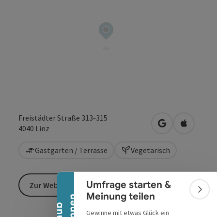
Freistädter Straße 313-315
Banner einklappen
in Google Maps
in Apple 
4040
Linz
Gastgarten / Terrasse
Vegetarisch
Umfrage starten &
Zur Website
Bann
Meinung teilen
Gewinne mit etwas Glück ein