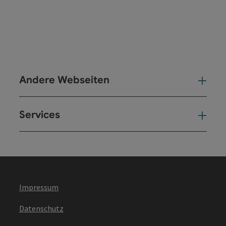
Andere Webseiten
And
Services
Ser
Impressum
Datenschutz