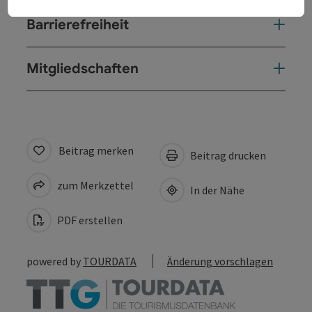
Barrierefreiheit
Mitgliedschaften
Beitrag merken
Beitrag drucken
zum Merkzettel
In der Nähe
PDF erstellen
powered by
TOURDATA
Änderung vorschlagen