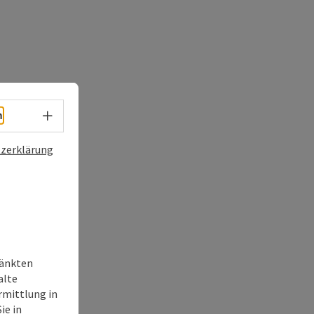
Sprachwahl - Menü öffnen
h
zerklärung
ränkten
alte
rmittlung in
ie in