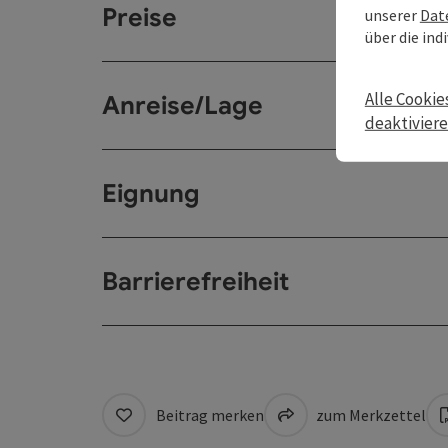
Preise
unserer
Dat
über die ind
Alle Cookie
Anreise/Lage
deaktivier
Eignung
Barrierefreiheit
Beitrag merken
zum Merkzettel