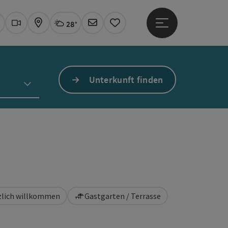
28°
Hauptmenü öffne
Aktuelles Wetter
Linz, wolkig
uchen
Webcams
Karte
Newsletter
Merkzettel
Unterkunft finden
rzlich willkommen
Gastgarten / Terrasse