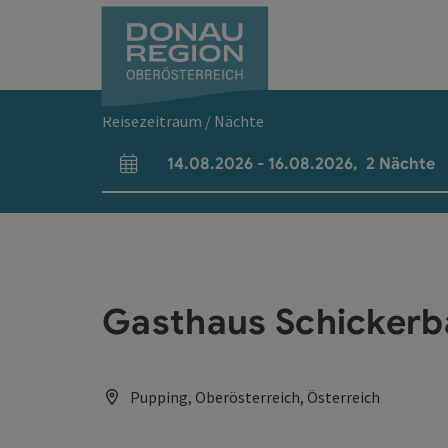
Accesskey
Accesskey
Accesskey
Accesskey
Accesskey
Accesskey
Zum Inhalt
Zur Navigation
Zum Seitenanfang
Zur Kontaktseite
Zum Impressum
Zur Startseite
[0]
[7]
[1]
[5]
[3]
[2]
Reisezeitraum / Nächte
14.08.2026
-
16.08.2026
,
2
Nächte
An- und Abreisefelder
Gasthaus Schickerb
Pupping, Oberösterreich, Österreich