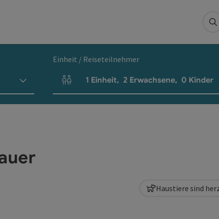
S
Einheit / Reiseteilnehmer
1
Einheit
,
2
Erwachsene
,
0
Kinder
Einheitenanzahl und Personenfelder
auer
Haustiere sind he