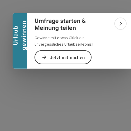
Banner einklappen
Umfrage starten &
n
Bann
Meinung teilen
U
r
l
a
u
b
g
e
w
i
n
n
e
s öffnen
 Maps öffnen
Gewinne mit etwas Glück ein
unvergessliches Urlaubserlebnis!
Jetzt mitmachen