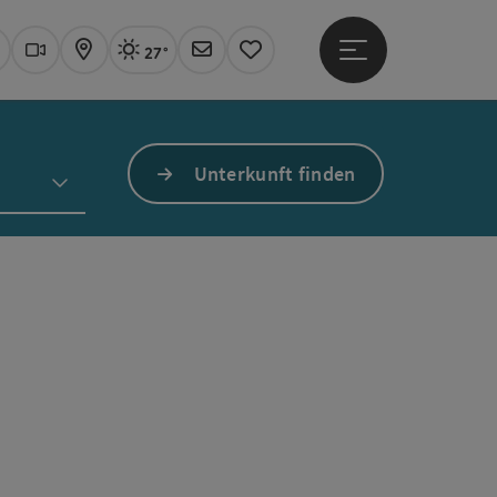
27°
Hauptmenü öffne
Aktuelles Wetter
Linz, sonnig
uchen
Webcams
Karte
Newsletter
Merkzettel
Unterkunft finden