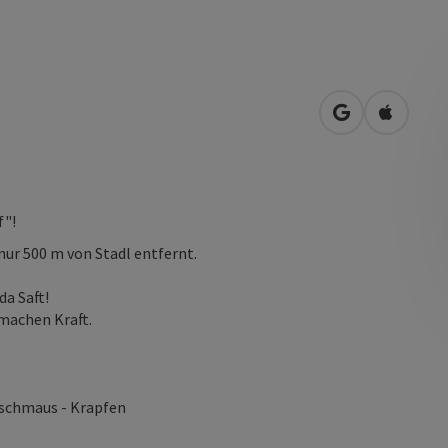
in Google Map
in Apple
f"!
nur 500 m von Stadl entfernt.
da Saft!
machen Kraft.
nschmaus - Krapfen