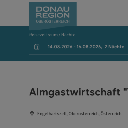
Accesskey
Accesskey
Accesskey
Accesskey
Accesskey
Accesskey
Zum Inhalt
Zur Navigation
Zum Seitenanfang
Zur Kontaktseite
Zum Impressum
Zur Startseite
[0]
[7]
[1]
[5]
[3]
[2]
Reisezeitraum / Nächte
14.08.2026
-
16.08.2026
,
2
Nächte
An- und Abreisefelder
Almgastwirtschaft "
Engelhartszell, Oberösterreich, Österreich