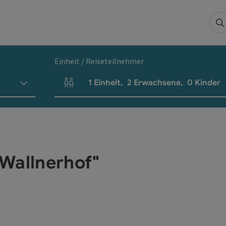
S
Einheit / Reiseteilnehmer
1
Einheit
,
2
Erwachsene
,
0
Kinder
Einheitenanzahl und Personenfelder
Wallnerhof"