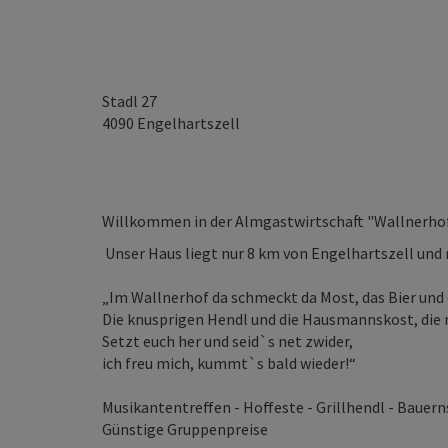
Stadl 27
4090
Engelhartszell
Willkommen in der Almgastwirtschaft "Wallnerho
Unser Haus liegt nur 8 km von Engelhartszell und 
„Im Wallnerhof da schmeckt da Most, das Bier und 
Die knusprigen Hendl und die Hausmannskost, die 
Setzt euch her und seid`s net zwider,
ich freu mich, kummt`s bald wieder!“
Musikantentreffen - Hoffeste - Grillhendl - Bauer
Günstige Gruppenpreise