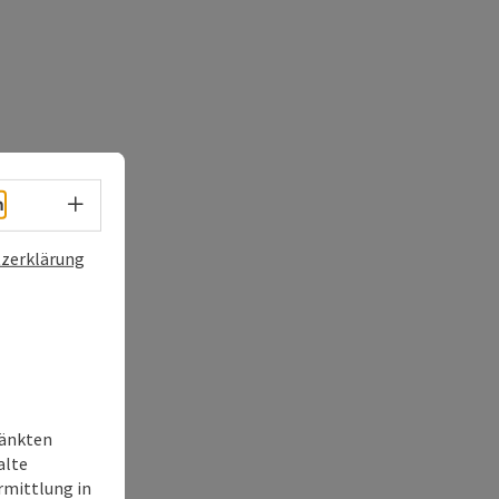
Sprachwahl - Menü öffnen
h
zerklärung
ränkten
alte
rmittlung in