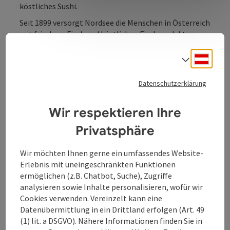
köstliches Sushi.
Seit 1899 versorgt Nordsee die Menschen in Österreich
mit frischem Fisch und köstlichen Fischprodukten.
Dabei stehen Kompetenz, Begeisterung, Tradition
sowie nachhaltiger Umgang mit der Ressource Fisch
Deuts
Sprach
im Mittelpunkt.
Datenschutzerklärung
Wir respektieren Ihre
Kontakt
Privatsphäre
Wir möchten Ihnen gerne ein umfassendes Website-
Öffnungszeiten
Erlebnis mit uneingeschränkten Funktionen
ermöglichen (z.B. Chatbot, Suche), Zugriffe
analysieren sowie Inhalte personalisieren, wofür wir
Küche
Cookies verwenden. Vereinzelt kann eine
Datenübermittlung in ein Drittland erfolgen (Art. 49
(1) lit. a DSGVO). Nähere Informationen finden Sie in
Preise