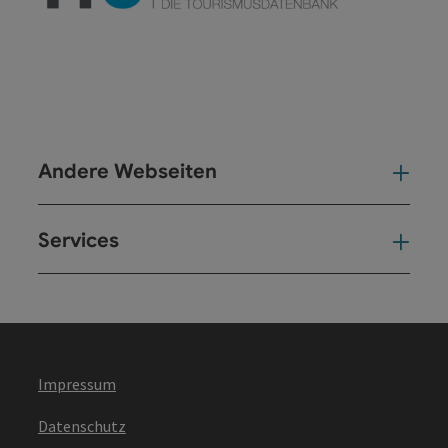
Andere Webseiten
And
Services
Ser
Impressum
Datenschutz