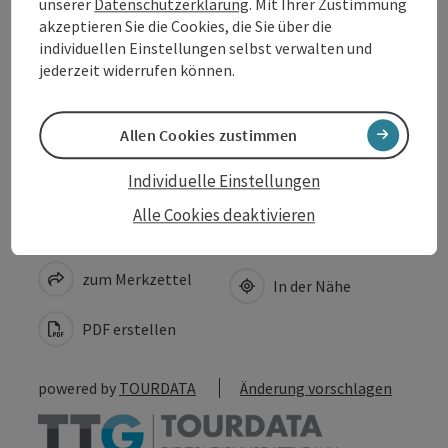
unserer
Datenschutzerklärung
. Mit Ihrer Zustimmung
akzeptieren Sie die Cookies, die Sie über die
Anreise/Lage
individuellen Einstellungen selbst verwalten und
jederzeit widerrufen können.
Barrierefreiheit
Allen Cookies zustimmen
Individuelle Einstellungen
Alle Cookies deaktivieren
Beitrag merken
Beitrag drucken
zum Merkzettel
In der Nähe
PDF erstellen
powered by
TOURDATA
Änderung vorschlagen