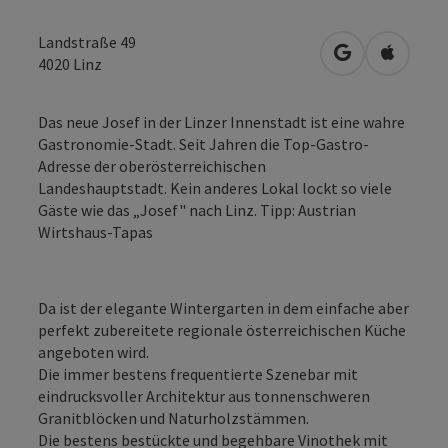
Landstraße 49
in Google Map
in Apple
4020
Linz
Das neue Josef in der Linzer Innenstadt ist eine wahre
Gastronomie-Stadt. Seit Jahren die Top-Gastro-
Adresse der oberösterreichischen
Landeshauptstadt. Kein anderes Lokal lockt so viele
Gäste wie das „Josef" nach Linz. Tipp: Austrian
Wirtshaus-Tapas
Da ist der elegante Wintergarten in dem einfache aber
perfekt zubereitete regionale österreichischen Küche
angeboten wird.
Die immer bestens frequentierte Szenebar mit
eindrucksvoller Architektur aus tonnenschweren
Granitblöcken und Naturholzstämmen.
Die bestens bestückte und begehbare Vinothek mit