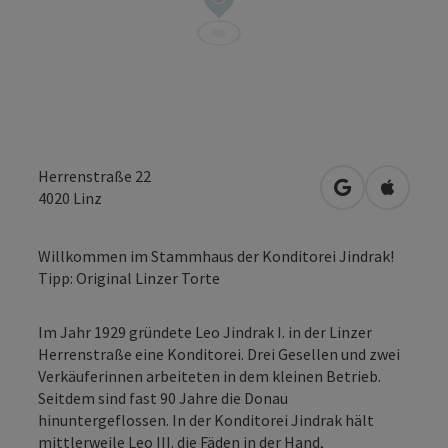
Herrenstraße 22
in Google Map
in Apple
4020
Linz
Willkommen im Stammhaus der Konditorei Jindrak!
Tipp: Original Linzer Torte
Im Jahr 1929 gründete Leo Jindrak I. in der Linzer
Herrenstraße eine Konditorei. Drei Gesellen und zwei
Verkäuferinnen arbeiteten in dem kleinen Betrieb.
Seitdem sind fast 90 Jahre die Donau
hinuntergeflossen. In der Konditorei Jindrak hält
mittlerweile Leo III. die Fäden in der Hand,