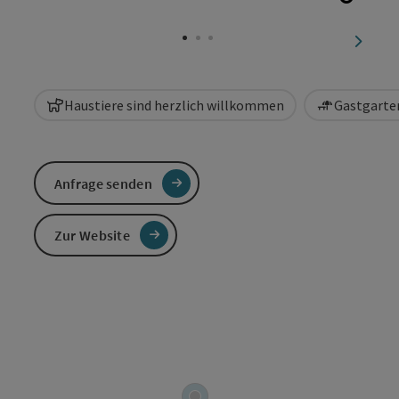
Copyri
nächst
Haustiere sind herzlich willkommen
Gastgarten
Anfrage senden
Zur Website