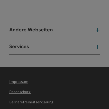
Andere Webseiten
And
Services
Ser
Impressum
Datenschutz
Barrierefreiheitserklärung