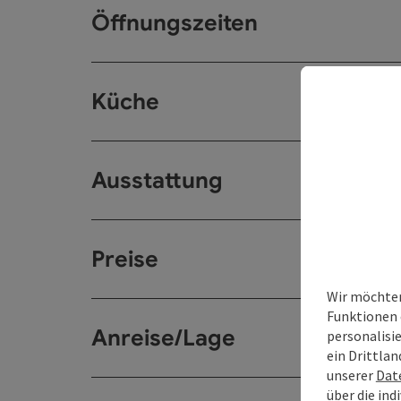
Öffnungszeiten
Küche
Ausstattung
Preise
Wir möchten
Funktionen 
Anreise/Lage
personalisi
ein Drittlan
unserer
Dat
über die ind