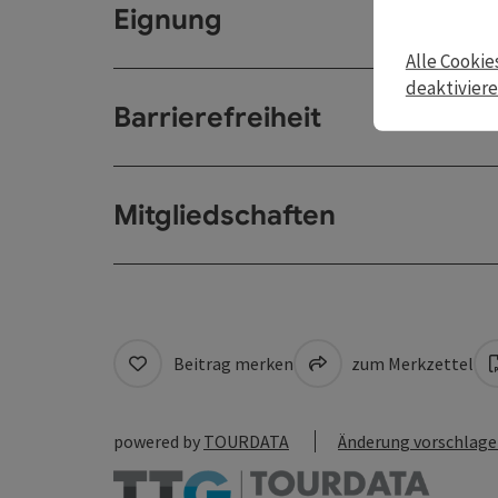
Eignung
Alle Cookie
deaktivier
Barrierefreiheit
Mitgliedschaften
Beitrag merken
zum Merkzettel
powered by
TOURDATA
Änderung vorschlag