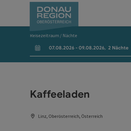
Accesskey
Accesskey
Accesskey
Accesskey
Accesskey
Accesskey
Zum Inhalt
Zur Navigation
Zum Seitenanfang
Zur Kontaktseite
Zum Impressum
Zur Startseite
[0]
[7]
[1]
[5]
[3]
[2]
Reisezeitraum / Nächte
07.08.2026
-
09.08.2026
,
2
Nächte
An- und Abreisefelder
Kaffeeladen
Linz, Oberösterreich, Österreich