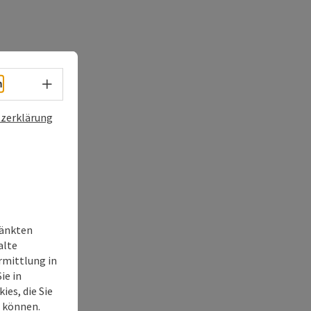
Sprachwahl - Menü öffnen
h
zerklärung
ränkten
alte
rmittlung in
ie in
ies, die Sie
n können.