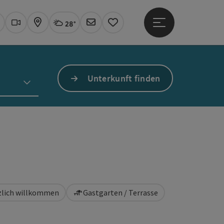
28°
Hauptmenü öffne
Aktuelles Wetter
Linz, wolkig
uchen
Webcams
Karte
Newsletter
Merkzettel
Unterkunft finden
rzlich willkommen
Gastgarten / Terrasse