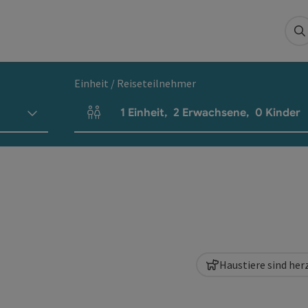
S
Einheit / Reiseteilnehmer
1
Einheit
,
2
Erwachsene
,
0
Kinder
Einheitenanzahl und Personenfelder
Haustiere sind he