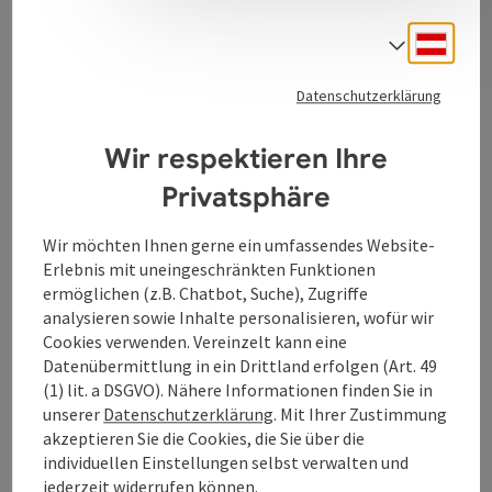
Deuts
Sprach
Datenschutzerklärung
Kontakt
Wir respektieren Ihre
Öffnungszeiten
Privatsphäre
Küche
Wir möchten Ihnen gerne ein umfassendes Website-
Erlebnis mit uneingeschränkten Funktionen
ermöglichen (z.B. Chatbot, Suche), Zugriffe
Preise
analysieren sowie Inhalte personalisieren, wofür wir
Cookies verwenden. Vereinzelt kann eine
Datenübermittlung in ein Drittland erfolgen (Art. 49
Anreise/Lage
(1) lit. a DSGVO). Nähere Informationen finden Sie in
unserer
Datenschutzerklärung
. Mit Ihrer Zustimmung
akzeptieren Sie die Cookies, die Sie über die
Barrierefreiheit
individuellen Einstellungen selbst verwalten und
jederzeit widerrufen können.