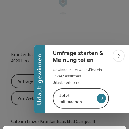
Banner einklappen
Umfrage starten &
Krankenhausstraße 9
Urlaub gewinnen
Bann
Meinung teilen
in Google Maps
in Apple 
4020
Linz
Gewinne mit etwas Glück ein
unvergessliches
Anfrage senden
Urlaubserlebnis!
Jetzt
Zur Website
mitmachen
Café im Linzer Krankenhaus Med Campus III.