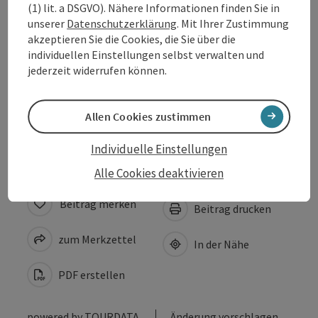
(1) lit. a DSGVO). Nähere Informationen finden Sie in
unserer
Datenschutzerklärung
. Mit Ihrer Zustimmung
Preise
akzeptieren Sie die Cookies, die Sie über die
individuellen Einstellungen selbst verwalten und
jederzeit widerrufen können.
Anreise/Lage
Allen Cookies zustimmen
Barrierefreiheit
Individuelle Einstellungen
Alle Cookies deaktivieren
Beitrag merken
Beitrag drucken
zum Merkzettel
In der Nähe
PDF erstellen
powered by
TOURDATA
Änderung vorschlagen