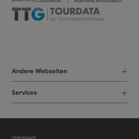
Andere Webseiten
And
Services
Ser
Impressum