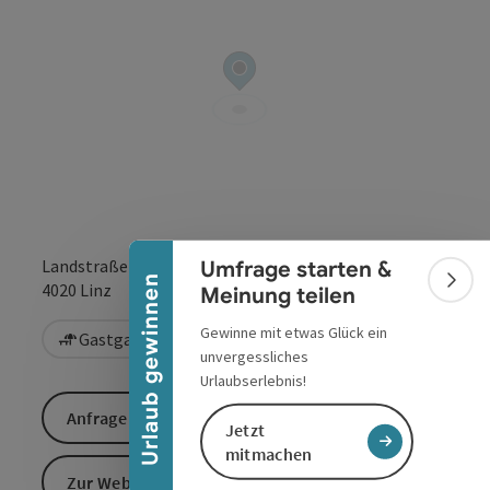
Banner einklappen
Landstraße 17
Umfrage starten &
Urlaub gewinnen
in Google Maps
in Apple 
4020
Linz
Bann
Meinung teilen
Gewinne mit etwas Glück ein
Gastgarten / Terrasse
Vegetarisch
unvergessliches
Urlaubserlebnis!
Anfrage senden
Jetzt
mitmachen
Zur Website