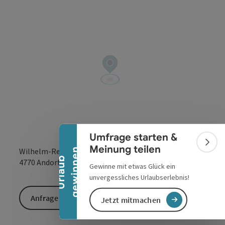
Banner einklappen
Umfrage starten &
Bann
Meinung teilen
n
Wilhelm-Redl-Straße 2b
U
r
l
a
u
b
g
e
w
i
n
n
e
in Google Maps
in Apple 
4770
Andorf
Gewinne mit etwas Glück ein
unvergessliches Urlaubserlebnis!
Anfrage senden
Jetzt mitmachen