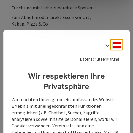
Frisch und mit Liebe zubereitete Speisen !
zum Abholen oder direkt Essen vor Ort;
Kebap, Pizza & Co
Deuts
Sprach
Kontakt
Datenschutzerklärung
Wir respektieren Ihre
Öffnungszeiten
Privatsphäre
Küche
Wir möchten Ihnen gerne ein umfassendes Website-
Erlebnis mit uneingeschränkten Funktionen
ermöglichen (z.B. Chatbot, Suche), Zugriffe
Ausstattung
analysieren sowie Inhalte personalisieren, wofür wir
Cookies verwenden. Vereinzelt kann eine
Preise
Datenübermittlung in ein Drittland erfolgen (Art. 49