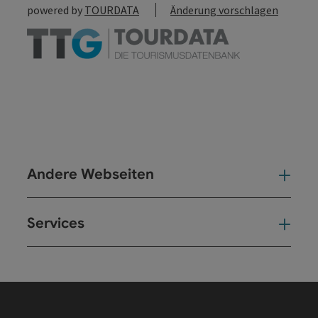
powered by
TOURDATA
Änderung vorschlagen
Andere Webseiten
And
Services
Ser