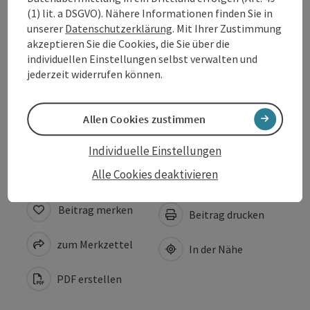
(1) lit. a DSGVO). Nähere Informationen finden Sie in
unserer
Datenschutzerklärung
. Mit Ihrer Zustimmung
Anreise/Lage
akzeptieren Sie die Cookies, die Sie über die
individuellen Einstellungen selbst verwalten und
jederzeit widerrufen können.
Eignung
Allen Cookies zustimmen
Barrierefreiheit
Individuelle Einstellungen
Alle Cookies deaktivieren
Beitrag merken
Beitrag drucken
zum Merkzettel
In der Nähe
PDF erstellen