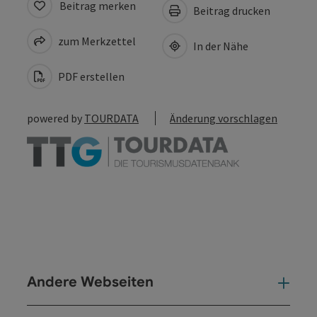
Beitrag merken
Beitrag drucken
zum Merkzettel
In der Nähe
PDF erstellen
powered by
TOURDATA
Änderung vorschlagen
Andere Webseiten
And