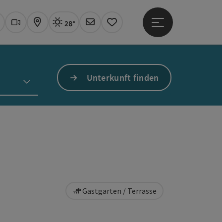
28°
Hauptmenü öffne
Aktuelles Wetter
Linz, sonnig
uchen
Webcams
Karte
Newsletter
Merkzettel
Unterkunft finden
Gastgarten / Terrasse