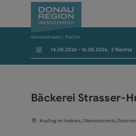
Accesskey
Accesskey
Accesskey
Accesskey
Accesskey
Accesskey
Zum Inhalt
Zur Navigation
Zum Seitenanfang
Zur Kontaktseite
Zum Impressum
Zur Startseite
[0]
[7]
[1]
[5]
[3]
[2]
Reisezeitraum / Nächte
14.08.2026
-
16.08.2026
,
2
Nächte
An- und Abreisefelder
Bäckerei Strasser-
Kopfing im Innkreis, Oberösterreich, Österrei