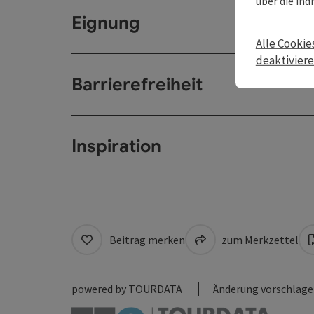
über die ind
Eignung
Alle Cookie
deaktivier
Barrierefreiheit
Inspiration
Beitrag merken
zum Merkzettel
powered by
TOURDATA
Änderung vorschlag