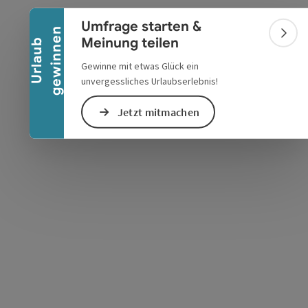
Banner einklappen
Umfrage starten &
n
Bann
Meinung teilen
U
r
l
a
u
b
g
e
w
i
n
n
e
Gewinne mit etwas Glück ein
unvergessliches Urlaubserlebnis!
s öffnen
 Maps öffnen
Jetzt mitmachen