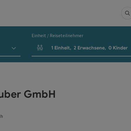
S
Einheit / Reiseteilnehmer
1
Einheit
,
2
Erwachsene
,
0
Kinder
Einheitenanzahl und Personenfelder
Huber GmbH
ch