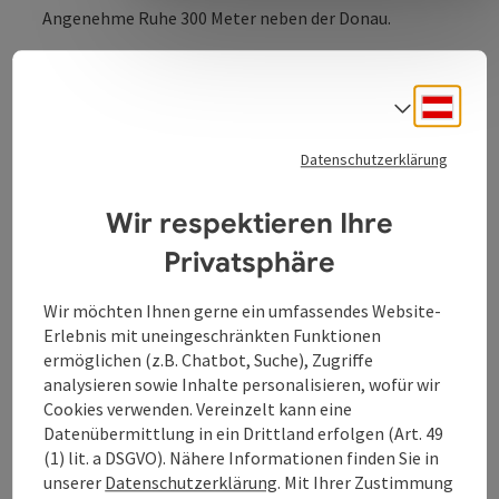
Angenehme Ruhe 300 Meter neben der Donau.
Ausflugsgasthaus mit großem Gastgarten; 40
Sitzplätze; angenehme Ruhe 300 Meter neben der
Deuts
Sprach
Donau; Im Winter auch beliebter Treffpunkt nach
Eisstockpartie, Eislauf oder Spaziergang.
Datenschutzerklärung
Wir respektieren Ihre
Privatsphäre
Kontakt
Wir möchten Ihnen gerne ein umfassendes Website-
Erlebnis mit uneingeschränkten Funktionen
ermöglichen (z.B. Chatbot, Suche), Zugriffe
Öffnungszeiten
analysieren sowie Inhalte personalisieren, wofür wir
Cookies verwenden. Vereinzelt kann eine
Datenübermittlung in ein Drittland erfolgen (Art. 49
Küche
(1) lit. a DSGVO). Nähere Informationen finden Sie in
unserer
Datenschutzerklärung
. Mit Ihrer Zustimmung