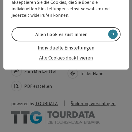
akzeptieren Sie die Cookies, die Sie über die
Anreise/Lage
individuellen Einstellungen selbst verwalten und
jederzeit widerrufen können.
Barrierefreiheit
Allen Cookies zustimmen
Individuelle Einstellungen
Beitrag merken
Alle Cookies deaktivieren
Beitrag drucken
zum Merkzettel
In der Nähe
PDF erstellen
powered by
TOURDATA
Änderung vorschlagen