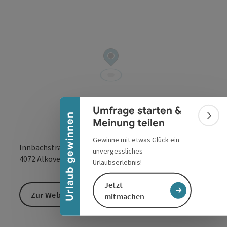
Banner einklappen
Umfrage starten &
Urlaub gewinnen
Bann
Meinung teilen
Gewinne mit etwas Glück ein
Innbachstraße 41
unvergessliches
in Google Maps
in Apple 
4072
Alkoven
Urlaubserlebnis!
Jetzt
Zur Website
mitmachen