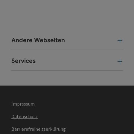
Andere Webseiten
And
Services
Ser
Impressum
Datenschutz
Barrierefreiheitserklärung