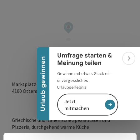
Banner einklappen
Umfrage starten &
Urlaub gewinnen
Bann
Meinung teilen
Gewinne mit etwas Glück ein
unvergessliches
Marktplatz 25
Urlaubserlebnis!
in Google Maps
in Apple 
4100
Ottensheim
Jetzt
mitmachen
Griechische und italienische Spezialitäten und
Pizzeria, durchgehend warme Küche