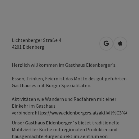
Lichtenberger Straße 4
in Google Map
in Apple
4201
Eidenberg
Herzlich willkommen im Gasthaus Eidenberger's.
Essen, Trinken, Feiern ist das Motto des gut geführten
Gasthauses mit Burger Spezialitäten.
Aktivitäten wie Wandern und Radfahren mit einer
Einkehr im Gasthaus
verbinden:
https://www.eidenbergers.at/aktivit%C3%A4ten
.
Unser
Gasthaus Eidenberger`s
bietet traditionelle
Mühlviertler Küche mit regionalen Produkten und
hausgemachte Burger direkt im Zentrum von