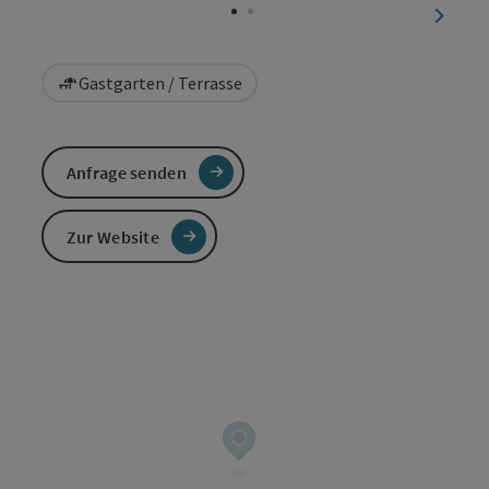
nächst
Gastgarten / Terrasse
Anfrage senden
Zur Website