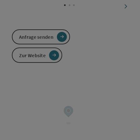
nächst
Anfrage senden
Zur Website