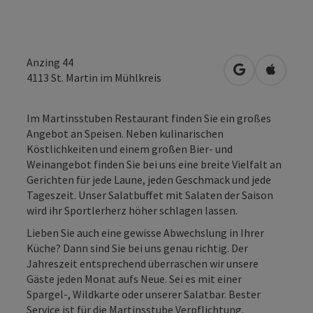
Anzing 44
in Google Map
in Apple
4113
St. Martin im Mühlkreis
Im Martinsstuben Restaurant finden Sie ein großes
Angebot an Speisen. Neben kulinarischen
Köstlichkeiten und einem großen Bier- und
Weinangebot finden Sie bei uns eine breite Vielfalt an
Gerichten für jede Laune, jeden Geschmack und jede
Tageszeit. Unser Salatbuffet mit Salaten der Saison
wird ihr Sportlerherz höher schlagen lassen.
Lieben Sie auch eine gewisse Abwechslung in Ihrer
Küche? Dann sind Sie bei uns genau richtig. Der
Jahreszeit entsprechend überraschen wir unsere
Gäste jeden Monat aufs Neue. Sei es mit einer
Spargel-, Wildkarte oder unserer Salatbar. Bester
Service ist für die Martinsstube Verpflichtung.