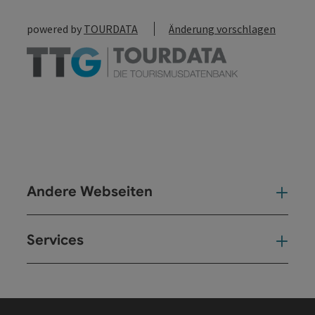
powered by
TOURDATA
Änderung vorschlagen
Andere Webseiten
And
Services
Ser