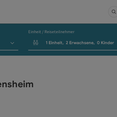
S
Einheit / Reiseteilnehmer
1
Einheit
,
2
Erwachsene
,
0
Kinder
Einheitenanzahl und Personenfelder
ensheim