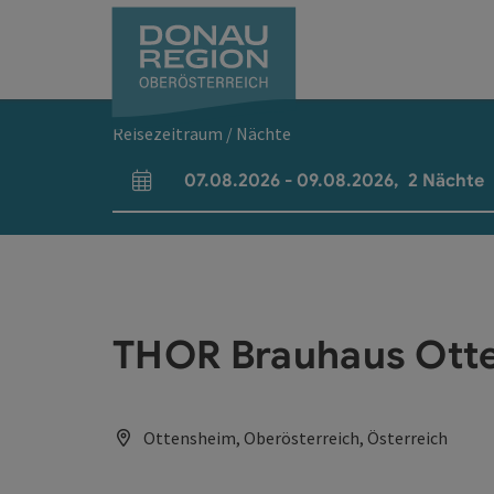
Accesskey
Accesskey
Accesskey
Accesskey
Accesskey
Accesskey
Zum Inhalt
Zur Navigation
Zum Seitenanfang
Zur Kontaktseite
Zum Impressum
Zur Startseite
[0]
[7]
[1]
[5]
[3]
[2]
Reisezeitraum / Nächte
07.08.2026
-
09.08.2026
,
2
Nächte
An- und Abreisefelder
THOR Brauhaus Ott
Ottensheim, Oberösterreich, Österreich