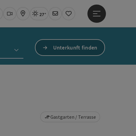
27°
Hauptmenü öffne
Aktuelles Wetter
Linz, sonnig
uchen
Webcams
Karte
Newsletter
Merkzettel
Unterkunft finden
Gastgarten / Terrasse