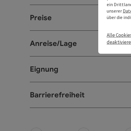
ein Drittlan
unserer
Dat
Preise
über die ind
Alle Cookie
Anreise/Lage
deaktivier
Eignung
Barrierefreiheit