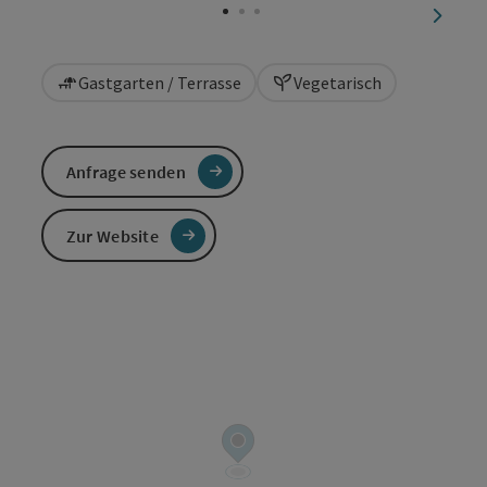
nächst
Gastgarten / Terrasse
Vegetarisch
Anfrage senden
Zur Website