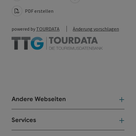
PDF erstellen
powered by
TOURDATA
Änderung vorschlagen
Andere Webseiten
And
Services
Ser