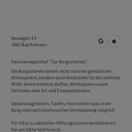
Neuaigen 14
in Google Map
in Apple
4362
Bad Kreuzen
Panoramagasthof "Zur Burgschenke"
Die Burgschenke bietet nicht nur eine gemütliche
Atmosphäre, sondern auch Köstliches für das leibliche
Wohl: kleine Imbisse, Kaffee, Mehlspeisen sowie
Getränke aller Art und Eisspezialitäten.
Geburtstagsfeiern, Taufen, Hochzeiten usw. in der
Burg sind nach telefonischer Vereinbarung möglich.
Für Infos zu aktuellen Öffnungszeiten kontaktieren
Sie uns bitte telefonisch.