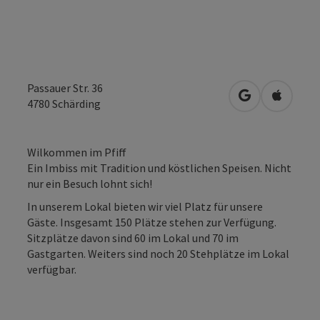
Passauer Str. 36
in Google Map
in Apple
4780
Schärding
Wilkommen im Pfiff
Ein Imbiss mit Tradition und köstlichen Speisen. Nicht
nur ein Besuch lohnt sich!
In unserem Lokal bieten wir viel Platz für unsere
Gäste. Insgesamt 150 Plätze stehen zur Verfügung.
Sitzplätze davon sind 60 im Lokal und 70 im
Gastgarten. Weiters sind noch 20 Stehplätze im Lokal
verfügbar.