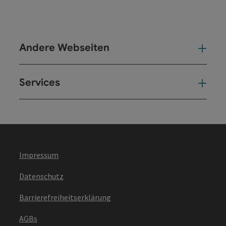
Andere Webseiten
And
Services
Ser
Impressum
Datenschutz
Barrierefreiheitserklärung
AGBs