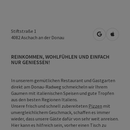
Stiftstraße 1
in Google Map
in Apple
4082
Aschach an der Donau
REINKOMMEN, WOHLFÜHLEN UND EINFACH
NUR GENIESSEN!
In unserem gemütlichen Restaurant und Gastgarten
direkt am Donau-Radweg schmeicheln wir Ihrem
Gaumen mit italienischen Speisen und gute Tropfen
aus den besten Regionen Italiens.
Unsere frisch und schnell zubereiteten
Pizzen
mit
unvergleichlichem Geschmack, schaffen es immer
wieder, dass unsere Gäste dafür von sehr weit anreisen.
Hier kann es hilfreich sein, vorher einen Tisch zu