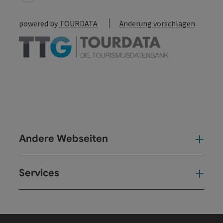
powered by
TOURDATA
Änderung vorschlagen
Andere Webseiten
And
Services
Ser