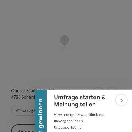
Banner einklappen
Oberer Stadtplatz 37
in Google Maps
in Apple 
Umfrage starten &
4780
Schärding
Urlaub gewinnen
Bann
Meinung teilen
Gastgarten / Terrasse
Gewinne mit etwas Glück ein
unvergessliches
Urlaubserlebnis!
Anfrage senden