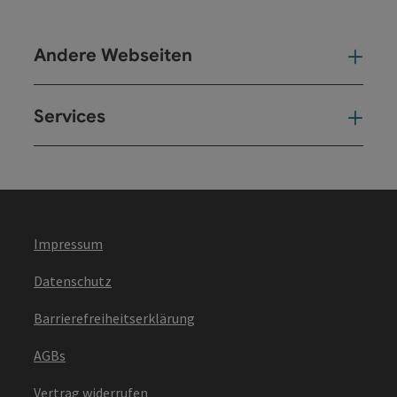
Andere Webseiten
And
Services
Ser
Impressum
Datenschutz
Barrierefreiheitserklärung
AGBs
Vertrag widerrufen