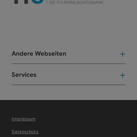
Andere Webseiten
And
Services
Ser
Impressum
Datenschutz