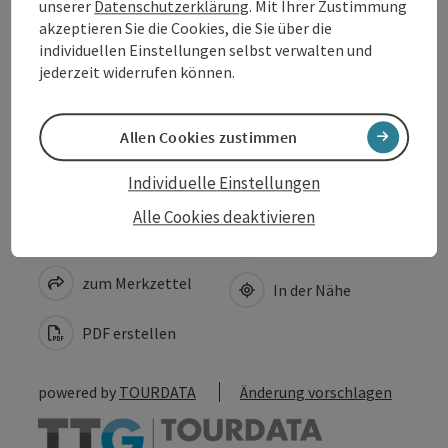
unserer
Datenschutzerklärung
. Mit Ihrer Zustimmung
akzeptieren Sie die Cookies, die Sie über die
individuellen Einstellungen selbst verwalten und
Eignung
jederzeit widerrufen können.
Barrierefreiheit
Allen Cookies zustimmen
Individuelle Einstellungen
Alle Cookies deaktivieren
Beitrag merken
Beitrag drucken
zum Merkzettel
In der Nähe
PDF erstellen
powered by
TOURDATA
Änderung vorschlagen