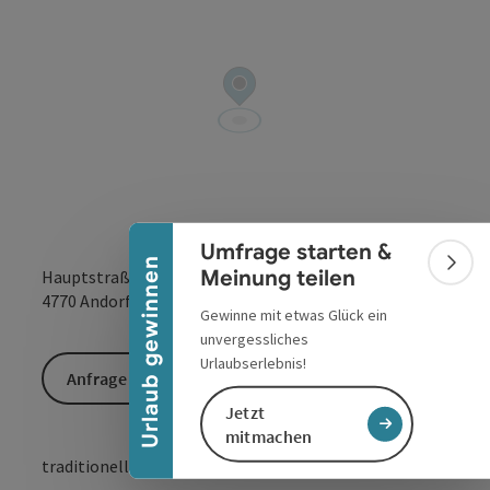
Banner einklappen
Umfrage starten &
Urlaub gewinnen
Bann
Meinung teilen
Hauptstraße 7
in Google Maps
in Apple 
4770
Andorf
Gewinne mit etwas Glück ein
unvergessliches
Urlaubserlebnis!
Anfrage senden
Jetzt
mitmachen
traditionelle Metzgerei mit Imbiss und Mittagsmenü