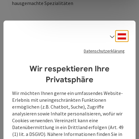
hausgemachte Spezialitäten
Deuts
Sprach
Kontakt
Datenschutzerklärung
Öffnungszeiten
Wir respektieren Ihre
Küche
Privatsphäre
Wir möchten Ihnen gerne ein umfassendes Website-
Ausstattung
Erlebnis mit uneingeschränkten Funktionen
ermöglichen (z.B. Chatbot, Suche), Zugriffe
analysieren sowie Inhalte personalisieren, wofür wir
Preise
Cookies verwenden. Vereinzelt kann eine
Datenübermittlung in ein Drittland erfolgen (Art. 49
(1) lit. a DSGVO). Nähere Informationen finden Sie in
Anreise/Lage