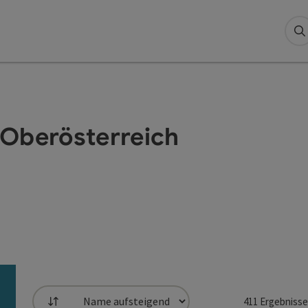
S
 Oberösterreich
411
Ergebnisse
Sortierung