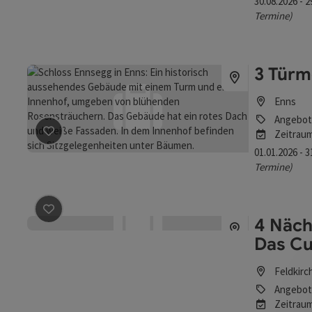
30.08.2026 - 
Termine)
3 Türm
Enns
Angebot
Zeitrau
Beitrag merken
: 3 Türme Führung
01.01.2026 - 
Termine)
4 Nächt
Beitrag merken
: 4 Nächte - Alles für dich, mein Ich - 
Das Cu
Feldkirc
Angebot
Zeitrau