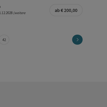
buchbar ab 10 P
m
ab € 200,00
31.12.2028
(weitere
Seite vor
42