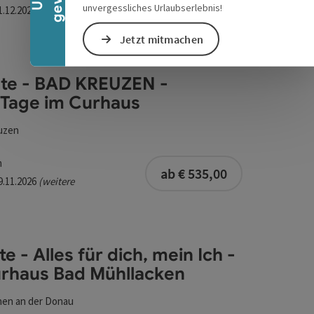
ab € 450,00
unvergessliches Urlaubserlebnis!
31.12.2026
(weitere
Jetzt mitmachen
te - BAD KREUZEN -
Tage im Curhaus
uzen
buchbar ab 1 Pe
m
e im Curhaus
ab € 535,00
29.11.2026
(weitere
e - Alles für dich, mein Ich -
Das Curhaus Bad Mühllacken
rhaus Bad Mühllacken
hen an der Donau