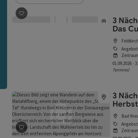
ie Liste stehen Filter zur Verfügung mit denen die Auswah
3 Nächt
Beitrag merken
: 3 Nächte - Alles für dich, mein Ich - 
Das Cu
n
Feldkirc
Angebot
Zeitrau
01.09.2026 - 
Termine)
3 Näch
Herbst
Bad Kre
Angebot
Zeitrau
Beitrag merken
: 3 Nächte - BAD KREUZEN - HerbstTag