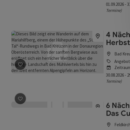
01.09.2026 - 
Termine)
4 Näch
Herbst
Bad Kre
Angebot
Zeitrau
Beitrag merken
: 4 Nächte - BAD KREUZEN - HerbstTag
30.08.2026 - 
Termine)
6 Nächt
Beitrag merken
: 6 Nächte - Alles für dich, mein Ich - 
Das Cu
Feldkirc