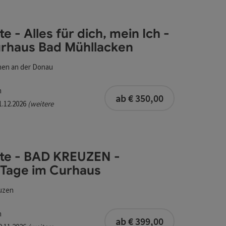
l verfeinert werden kann. Die Ergebnisse in der Liste werd
e - Alles für dich, mein Ich -
Das Curhaus Bad Mühllacken
rhaus Bad Mühllacken
hen an der Donau
buchbar ab 1 Pe
m
ab € 350,00
31.12.2026
(weitere
te - BAD KREUZEN -
Tage im Curhaus
uzen
buchbar ab 1 Pe
m
e im Curhaus
ab € 399,00