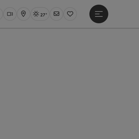
27°
Hauptmenü öffne
Aktuelles Wetter
Linz, sonnig
uchen
Webcams
Karte
Newsletter
Merkzettel