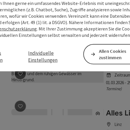
 Ihnen gerne ein umfassendes Website-Erlebnis mit uneingesch
Angebot
ermöglichen (z.B. Chatbot, Suche), Zugriffe analysieren sowie Inh
Zeitrau
eren, wofür wir Cookies verwenden. Vereinzelt kann eine Datenübe
29.07.2025 - 
d erfolgen (Art. 49 (1) lit. a DSGVO). Nähere Informationen finden S
Termine)
enschutzerklärung
. Mit Ihrer Zustimmung akzeptieren Sie die Cook
ividuellen Einstellungen selbst verwalten und jederzeit widerrufe
Aktivt
Allen Cookies
s
Individuelle
zustimmen
en
Einstellungen
Wesenu
Angebot
Zeitrau
Beitrag merken
: Aktivtage- wo dein Auto Urlaub hat
01.03.2026 - 
Termine)
Alles 
Beitrag merken
: Alles Liebe, oder was?
Linz