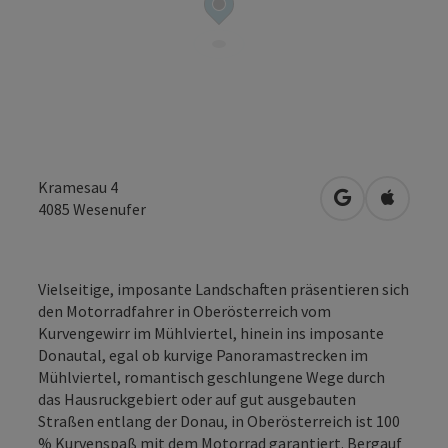
Kramesau 4
in Google Map
in Apple
4085
Wesenufer
Vielseitige, imposante Landschaften präsentieren sich
den Motorradfahrer in Oberösterreich vom
Kurvengewirr im Mühlviertel, hinein ins imposante
Donautal, egal ob kurvige Panoramastrecken im
Mühlviertel, romantisch geschlungene Wege durch
das Hausruckgebiert oder auf gut ausgebauten
Straßen entlang der Donau, in Oberösterreich ist 100
% Kurvenspaß mit dem Motorrad garantiert. Bergauf