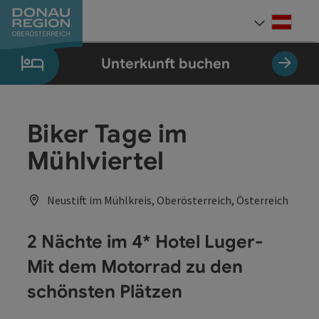
Accesskey
Accesskey
Accesskey
Accesskey
Accesskey
Accesskey
Zum Inhalt
Zur Navigation
Zum Seitenanfang
Zur Kontaktseite
Zum Impressum
Zur Startseite
[0]
[7]
[1]
[5]
[3]
[2]
Deut
Sprach
Unterkunft buchen
Biker Tage im
Mühlviertel
Neustift im Mühlkreis, Oberösterreich, Österreich
2 Nächte im 4* Hotel Luger-
Mit dem Motorrad zu den
schönsten Plätzen