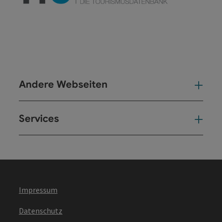
Andere Webseiten
And
Services
Ser
Impressum
Datenschutz