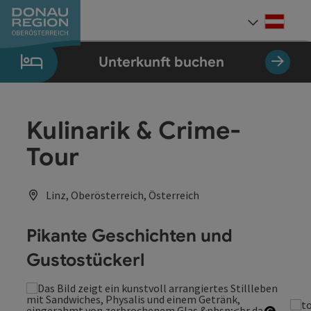
Accesskey
Accesskey
Accesskey
Accesskey
Accesskey
Accesskey
Zum Inhalt
Zur Navigation
Zum Seitenanfang
Zur Kontaktseite
Zum Impressum
Zur Startseite
[0]
[7]
[1]
[5]
[3]
[2]
Deut
Sprach
Unterkunft buchen
Kulinarik & Crime-
Tour
Linz, Oberösterreich, Österreich
Pikante Geschichten und
Gustostückerl