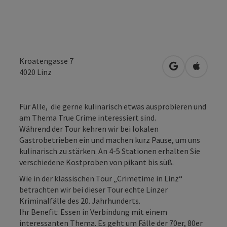
Kroatengasse 7
in Google Map
in Apple
4020
Linz
Für Alle, die gerne kulinarisch etwas ausprobieren und
am Thema True Crime interessiert sind.
Während der Tour kehren wir bei lokalen
Gastrobetrieben ein und machen kurz Pause, um uns
kulinarisch zu stärken. An 4-5 Stationen erhalten Sie
verschiedene Kostproben von pikant bis süß.
Wie in der klassischen Tour „Crimetime in Linz“
betrachten wir bei dieser Tour echte Linzer
Kriminalfälle des 20. Jahrhunderts.
Ihr Benefit: Essen in Verbindung mit einem
interessanten Thema. Es geht um Fälle der 70er, 80er