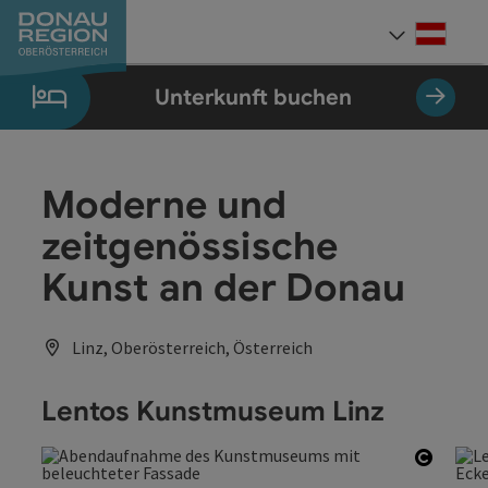
Accesskey
Accesskey
Accesskey
Accesskey
Accesskey
Accesskey
Zum Inhalt
Zur Navigation
Zum Seitenanfang
Zur Kontaktseite
Zum Impressum
Zur Startseite
[0]
[7]
[1]
[5]
[3]
[2]
Deut
Sprach
Unterkunft buchen
Moderne und
zeitgenössische
Kunst an der Donau
Linz, Oberösterreich, Österreich
Lentos Kunstmuseum Linz
Copyri