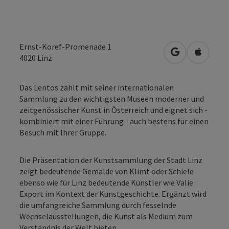
Ernst-Koref-Promenade 1
in Google Map
in Apple
4020
Linz
Das Lentos zählt mit seiner internationalen
Sammlung zu den wichtigsten Museen moderner und
zeitgenössischer Kunst in Österreich und eignet sich -
kombiniert mit einer Führung - auch bestens für einen
Besuch mit Ihrer Gruppe.
Die Präsentation der Kunstsammlung der Stadt Linz
zeigt bedeutende Gemälde von Klimt oder Schiele
ebenso wie für Linz bedeutende Künstler wie Valie
Export im Kontext der Kunstgeschichte. Ergänzt wird
die umfangreiche Sammlung durch fesselnde
Wechselausstellungen, die Kunst als Medium zum
Verständnis der Welt bieten.