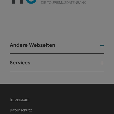
Andere Webseiten
And
Services
Ser
Impressum
Datenschutz