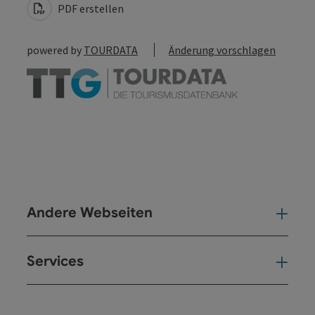
PDF erstellen
powered by
TOURDATA
Änderung vorschlagen
Andere Webseiten
And
Services
Ser