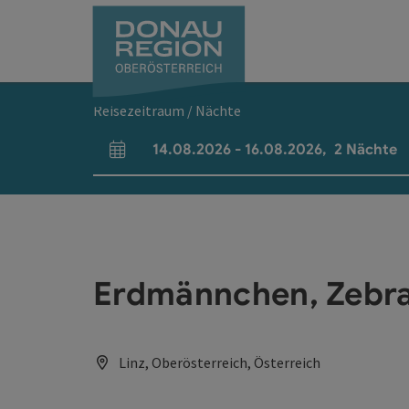
Accesskey
Accesskey
Accesskey
Accesskey
Accesskey
Accesskey
Zum Inhalt
Zur Navigation
Zum Seitenanfang
Zur Kontaktseite
Zum Impressum
Zur Startseite
[0]
[7]
[1]
[5]
[3]
[2]
Reisezeitraum / Nächte
14.08.2026
-
16.08.2026
,
2
Nächte
An- und Abreisefelder
Erdmännchen, Zebra
Linz, Oberösterreich, Österreich