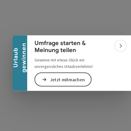
Banner einklappen
Umfrage starten &
n
Bann
Meinung teilen
s öffnen
 Maps öffnen
U
r
l
a
u
b
g
e
w
i
n
n
e
Gewinne mit etwas Glück ein
unvergessliches Urlaubserlebnis!
Jetzt mitmachen