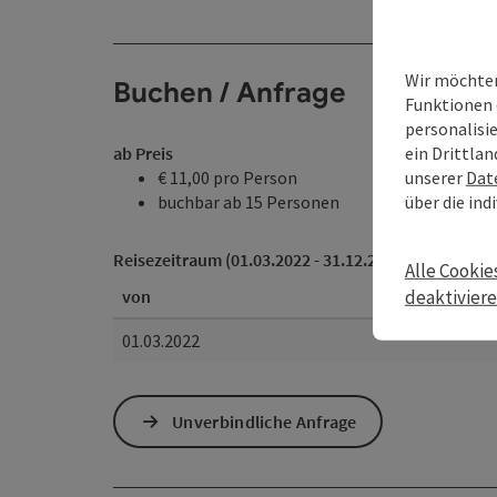
Wir möchten
Buchen / Anfrage
Funktionen 
personalisi
ein Drittlan
ab Preis
unserer
Dat
€ 11,00 pro Person
über die ind
buchbar ab 15 Personen
Reisezeitraum (01.03.2022 - 31.12.2028)
Alle Cookie
von
deaktivier
01.03.2022
Unverbindliche Anfrage