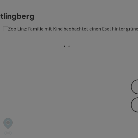
stlingberg
yright öffnen