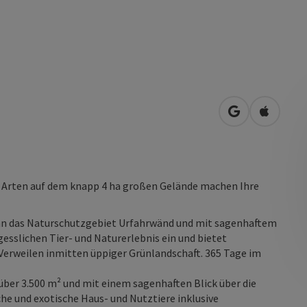
in Google Map
in Apple
02 Arten auf dem knapp 4 ha großen Gelände machen Ihre
an das Naturschutzgebiet Urfahrwänd und mit sagenhaftem
gesslichen Tier- und Naturerlebnis ein und bietet
rweilen inmitten üppiger Grünlandschaft. 365 Tage im
 über 3.500 m² und mit einem sagenhaften Blick über die
he und exotische Haus- und Nutztiere inklusive