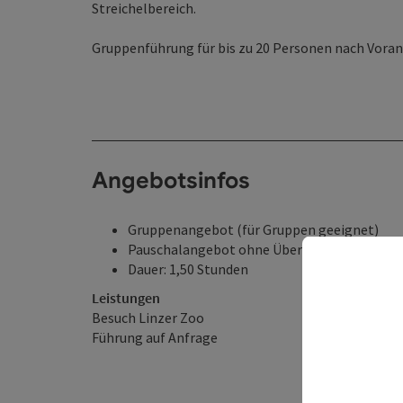
Streichelbereich.
Gruppenführung für bis zu 20 Personen nach Vora
Angebotsinfos
Gruppenangebot (für Gruppen geeignet)
Pauschalangebot ohne Übernachtung
Dauer: 1,50 Stunden
Leistungen
Besuch Linzer Zoo
Führung auf Anfrage