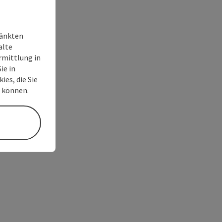
ränkten
alte
rmittlung in
ie in
ies, die Sie
n können.