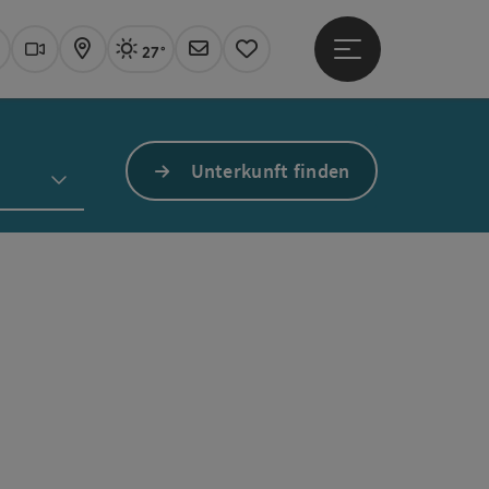
27°
Hauptmenü öffne
Aktuelles Wetter
Linz, sonnig
uchen
Webcams
Karte
Newsletter
Merkzettel
Unterkunft finden