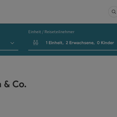
S
Einheit / Reiseteilnehmer
1
Einheit
,
2
Erwachsene
,
0
Kinder
Einheitenanzahl und Personenfelder
 & Co.