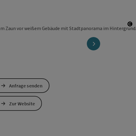
Co
nächstes Element
Anfrage senden
Zur Website