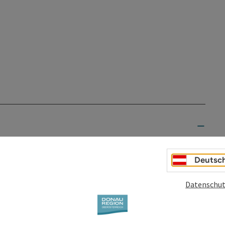
Deutsc
Datenschut
 Eferdinger G'schichtnweg