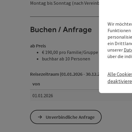
Montag bis Sonntag (nach Vereinbarung)
Wir möchten
Buchen / Anfrage
Funktionen 
personalisi
ein Drittlan
ab Preis
unserer
Dat
€ 190,00 pro Familie/Gruppe
über die ind
buchbar ab 10 Personen
Reisezeitraum (01.01.2026 - 30.12.2026)
Alle Cookie
deaktivier
von
01.01.2026
Unverbindliche Anfrage