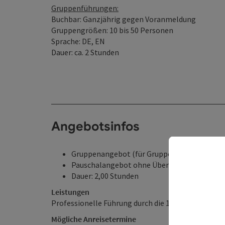
Gruppenführungen:
Buchbar: Ganzjährig gegen Voranmeldung
Gruppengrößen: 10 bis 50 Personen
Sprache: DE, EN
Dauer: ca. 2 Stunden
Angebotsinfos
Gruppenangebot (für Gruppen geeignet)
Pauschalangebot ohne Übernachtung
Dauer: 2,00 Stunden
Leistungen
Professionelle Führung durch die 12 Stationen des
Mögliche Anreisetermine