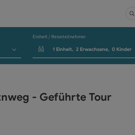
S
Einheit / Reiseteilnehmer
1
Einheit
,
2
Erwachsene
,
0
Kinder
Einheitenanzahl und Personenfelder
tnweg - Geführte Tour