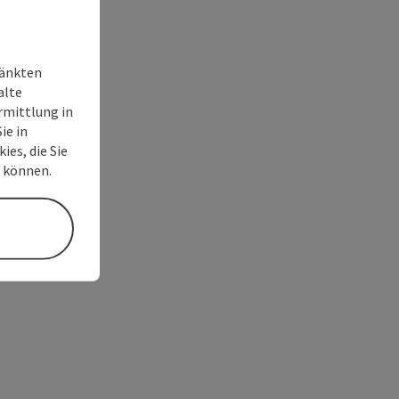
ränkten
alte
rmittlung in
ie in
ies, die Sie
n können.