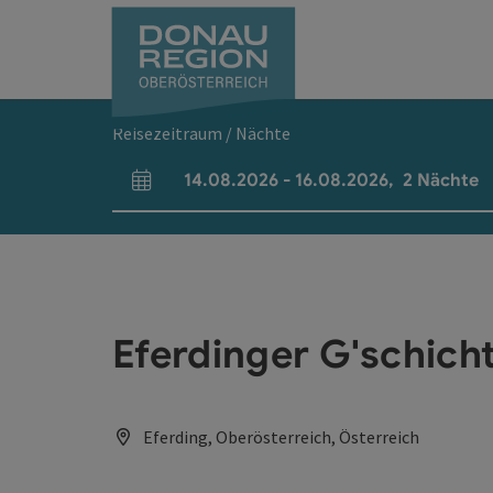
Accesskey
Accesskey
Accesskey
Accesskey
Accesskey
Accesskey
Zum Inhalt
Zur Navigation
Zum Seitenanfang
Zur Kontaktseite
Zum Impressum
Zur Startseite
[0]
[7]
[1]
[5]
[3]
[2]
Reisezeitraum / Nächte
14.08.2026
-
16.08.2026
,
2
Nächte
An- und Abreisefelder
Eferdinger G'schich
Eferding, Oberösterreich, Österreich