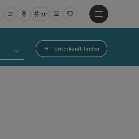
31°
Hauptmenü öffne
Aktuelles Wetter
Linz, sonnig
uchen
Webcams
Karte
Newsletter
Merkzettel
Unterkunft finden