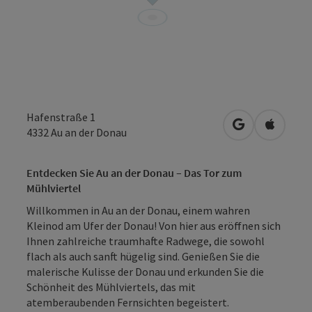
Hafenstraße 1
in Google Map
in Apple
4332
Au an der Donau
Entdecken Sie Au an der Donau – Das Tor zum
Mühlviertel
Willkommen in Au an der Donau, einem wahren
Kleinod am Ufer der Donau! Von hier aus eröffnen sich
Ihnen zahlreiche traumhafte Radwege, die sowohl
flach als auch sanft hügelig sind. Genießen Sie die
malerische Kulisse der Donau und erkunden Sie die
Schönheit des Mühlviertels, das mit
atemberaubenden Fernsichten begeistert.