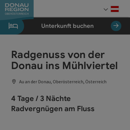
Accesskey
Accesskey
Accesskey
Accesskey
Accesskey
Accesskey
Zum Inhalt
Zur Navigation
Zum Seitenanfang
Zur Kontaktseite
Zum Impressum
Zur Startseite
[0]
[7]
[1]
[5]
[3]
[2]
Deut
Sprach
Unterkunft buchen
Radgenuss von der
Donau ins Mühlviertel
Au an der Donau, Oberösterreich, Österreich
4 Tage / 3 Nächte
Radvergnügen am Fluss