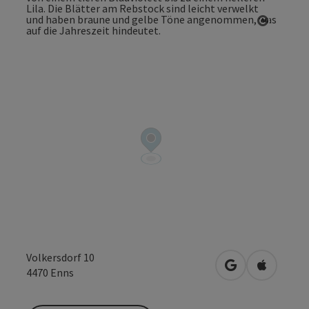
Copyrig
Volkersdorf 10
in Google Maps
in Apple 
4470
Enns