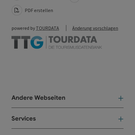
PDF erstellen
powered by
TOURDATA
Änderung vorschlagen
Andere Webseiten
And
Services
Ser