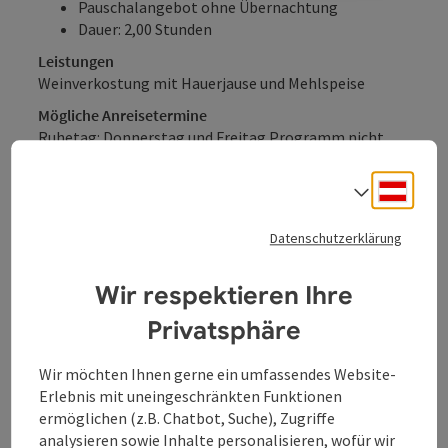
Pauschalangebot ohne Übernachtung
Dauer: 2,00 Stunden
Leistungen
Weinverkostung mit Hauerjause und Mehlspeise
Mögliche Anreisetermine
Ruhetag: Donnerstag und Freitag Programm nicht
buchbar
Deuts
Sprach
Buchen / Anfrage
Datenschutzerklärung
ab Preis
Wir respektieren Ihre
€ 25,00 pro Person
buchbar ab 15 Personen
Privatsphäre
Reisezeiträume (01.12.2026 - 30.12.2026)
Wir möchten Ihnen gerne ein umfassendes Website-
Erlebnis mit uneingeschränkten Funktionen
Einträge anzeigen
ermöglichen (z.B. Chatbot, Suche), Zugriffe
analysieren sowie Inhalte personalisieren, wofür wir