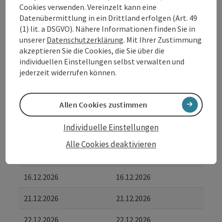
von
bis
Cookies verwenden. Vereinzelt kann eine
Datenübermittlung in ein Drittland erfolgen (Art. 49
01.12.2026
01.12.2026
(1) lit. a DSGVO). Nähere Informationen finden Sie in
unserer
Datenschutzerklärung
. Mit Ihrer Zustimmung
02.12.2026
02.12.2026
akzeptieren Sie die Cookies, die Sie über die
individuellen Einstellungen selbst verwalten und
07.12.2026
07.12.2026
jederzeit widerrufen können.
08.12.2026
08.12.2026
Allen Cookies zustimmen
09.12.2026
09.12.2026
Individuelle Einstellungen
14.12.2026
14.12.2026
Alle Cookies deaktivieren
15.12.2026
15.12.2026
16.12.2026
16.12.2026
21.12.2026
21.12.2026
22.12.2026
22.12.2026