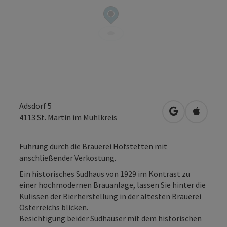
Adsdorf 5
in Google Map
in Apple
4113
St. Martin im Mühlkreis
Führung durch die Brauerei Hofstetten mit
anschließender Verkostung.
Ein historisches Sudhaus von 1929 im Kontrast zu
einer hochmodernen Brauanlage, lassen Sie hinter die
Kulissen der Bierherstellung in der ältesten Brauerei
Österreichs blicken.
Besichtigung beider Sudhäuser mit dem historischen