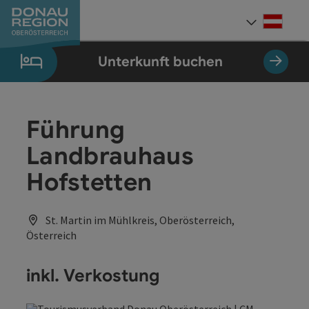
Accesskey
Accesskey
Accesskey
Accesskey
Accesskey
Accesskey
Zum Inhalt
Zur Navigation
Zum Seitenanfang
Zur Kontaktseite
Zum Impressum
Zur Startseite
[0]
[7]
[1]
[5]
[3]
[2]
Deut
Sprach
Unterkunft buchen
Führung
Landbrauhaus
Hofstetten
St. Martin im Mühlkreis, Oberösterreich,
Österreich
inkl. Verkostung