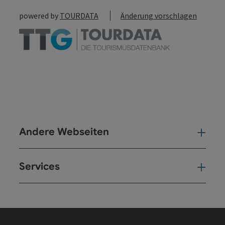
powered by
TOURDATA
Änderung vorschlagen
Andere Webseiten
And
Services
Ser