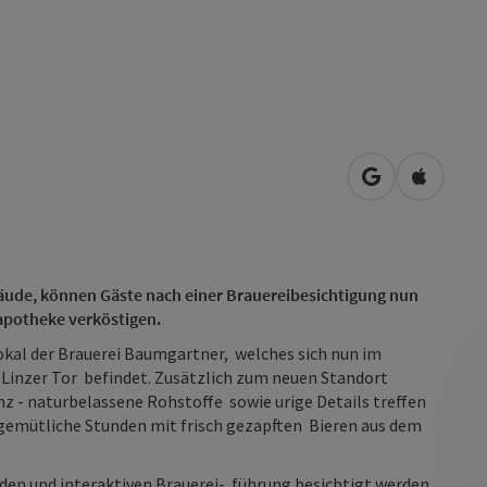
in Google Map
in Apple
ude, können Gäste nach einer Brauereibesichtigung nun
rapotheke verköstigen.
okal der Brauerei Baumgartner, welches sich nun im
 Linzer Tor befindet. Zusätzlich zum neuen Standort
z - naturbelassene Rohstoffe sowie urige Details treffen
 gemütliche Stunden mit frisch gezapften Bieren aus dem
en und interaktiven Brauerei- führung besichtigt werden.