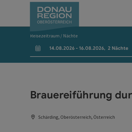
Accesskey
Accesskey
Accesskey
Accesskey
Accesskey
Accesskey
Zum Inhalt
Zur Navigation
Zum Seitenanfang
Zur Kontaktseite
Zum Impressum
Zur Startseite
[0]
[7]
[1]
[5]
[3]
[2]
Reisezeitraum / Nächte
14.08.2026
-
16.08.2026
,
2
Nächte
An- und Abreisefelder
Brauereiführung dur
Schärding, Oberösterreich, Österreich