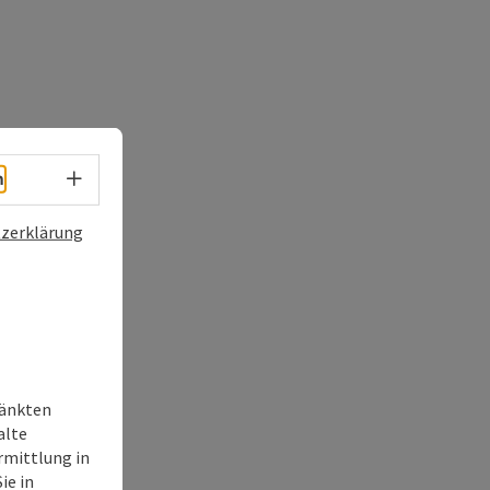
Sprachwahl - Menü öffnen
h
zerklärung
ränkten
alte
rmittlung in
ie in