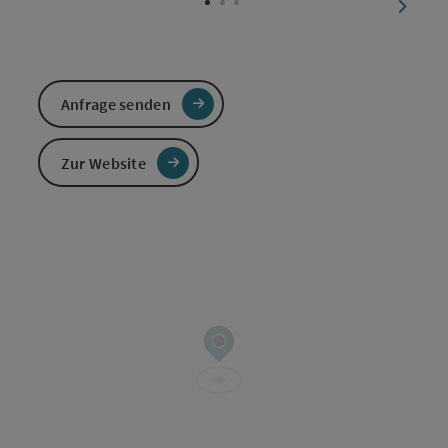
nächst
Anfrage senden
Zur Website