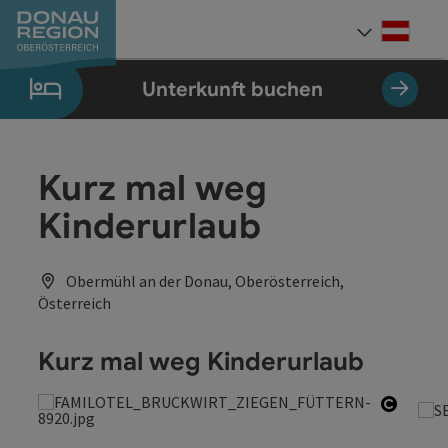
Accesskey
Accesskey
Accesskey
Accesskey
Accesskey
Accesskey
Zum Inhalt
Zur Navigation
Zum Seitenanfang
Zur Kontaktseite
Zum Impressum
Zur Startseite
[0]
[7]
[1]
[5]
[3]
[2]
Deut
Sprach
Unterkunft buchen
Kurz mal weg
Kinderurlaub
Obermühl an der Donau, Oberösterreich,
Österreich
Kurz mal weg Kinderurlaub
Copyri