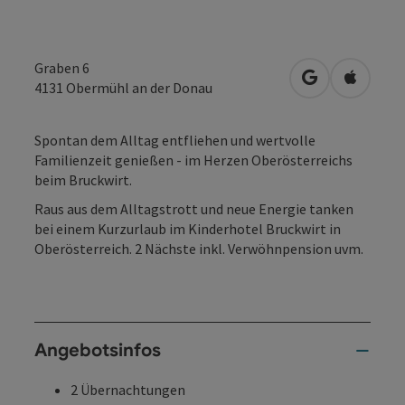
Graben 6
in Google Map
in Apple
4131
Obermühl an der Donau
Spontan dem Alltag entfliehen und wertvolle
Familienzeit genießen - im Herzen Oberösterreichs
beim Bruckwirt.
Raus aus dem Alltagstrott und neue Energie tanken
bei einem Kurzurlaub im Kinderhotel Bruckwirt in
Oberösterreich. 2 Nächste inkl. Verwöhnpension uvm.
Angebotsinfos
2 Übernachtungen