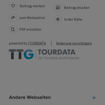
Beitrag merken
Beitrag drucken
zum Merkzettel
In der Nähe
PDF erstellen
powered by
TOURDATA
Änderung vorschlagen
Andere Webseiten
And