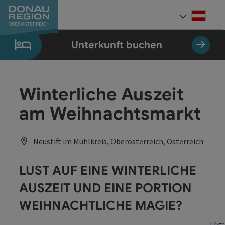
Accesskey
Accesskey
Accesskey
Accesskey
Accesskey
Accesskey
Zum Inhalt
Zur Navigation
Zum Seitenanfang
Zur Kontaktseite
Zum Impressum
Zur Startseite
[0]
[7]
[1]
[5]
[3]
[2]
Deut
Sprach
Unterkunft buchen
Winterliche Auszeit
am Weihnachtsmarkt
Neustift im Mühlkreis, Oberösterreich, Österreich
LUST AUF EINE WINTERLICHE
AUSZEIT UND EINE PORTION
WEIHNACHTLICHE MAGIE?