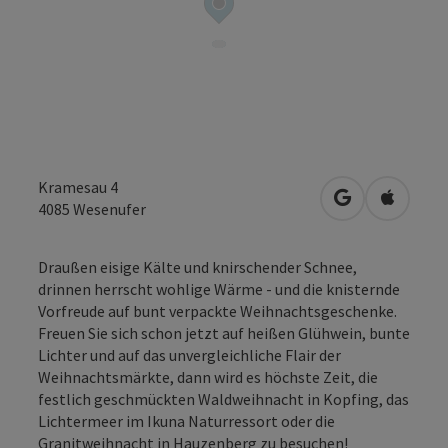
Kramesau 4
in Google Map
in Apple
4085
Wesenufer
Draußen eisige Kälte und knirschender Schnee,
drinnen herrscht wohlige Wärme - und die knisternde
Vorfreude auf bunt verpackte Weihnachtsgeschenke.
Freuen Sie sich schon jetzt auf heißen Glühwein, bunte
Lichter und auf das unvergleichliche Flair der
Weihnachtsmärkte, dann wird es höchste Zeit, die
festlich geschmückten Waldweihnacht in Kopfing, das
Lichtermeer im Ikuna Naturressort oder die
Granitweihnacht in Hauzenberg zu besuchen!