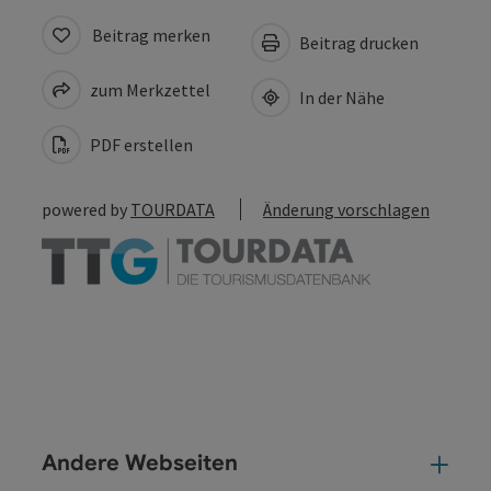
Beitrag merken
Beitrag drucken
zum Merkzettel
In der Nähe
PDF erstellen
powered by
TOURDATA
Änderung vorschlagen
Andere Webseiten
And