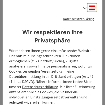
Klam
Wassers und es herrschte reges Leben und Treiben
Deuts
Öffnungszeiten
Montag geöffnet
Dienstag geöffnet
Mittwoch geöffnet
Donnerstag geöffnet
Freitag geöffnet
Samstag geöffnet
Sonntag geöffnet
Feiertag geöffnet
MO
DI
MI
DO
FR
SA
SO
FE
zwischen den steilen Abhängen und Felsen unterhalb der
Sprach
Burg Clam.
Datenschutzerklärung
Wir respektieren Ihre
Privatsphäre
Wir möchten Ihnen gerne ein umfassendes Website-
Beitrag merken
: Natura 2000 Gebiet "Oberes Donautal
Erlebnis mit uneingeschränkten Funktionen
Copyrig
ermöglichen (z.B. Chatbot, Suche), Zugriffe
Natura 2000 Gebiet "Oberes
analysieren sowie Inhalte personalisieren, wofür wir
Donautal"
Cookies verwenden. Vereinzelt kann eine
Datenübermittlung in ein Drittland erfolgen (Art. 49
Life Projekt Donauleiten, Naturschutzgebiet Steiner
(1) lit. a DSGVO). Nähere Informationen finden Sie in
Felsen und Schloss Neuhaus.
unserer
Datenschutzerklärung
. Mit Ihrer Zustimmung
akzeptieren Sie die Cookies, die Sie über die
Engelhartszell
individuellen Einstellungen selbst verwalten und
Öffnungszeiten
Montag geöffnet
Dienstag geöffnet
Mittwoch geöffnet
Donnerstag geöffnet
Freitag geöffnet
Samstag geöffnet
Sonntag geöffnet
Feiertag geöffnet
MO
DI
MI
DO
FR
SA
SO
FE
jederzeit widerrufen können.