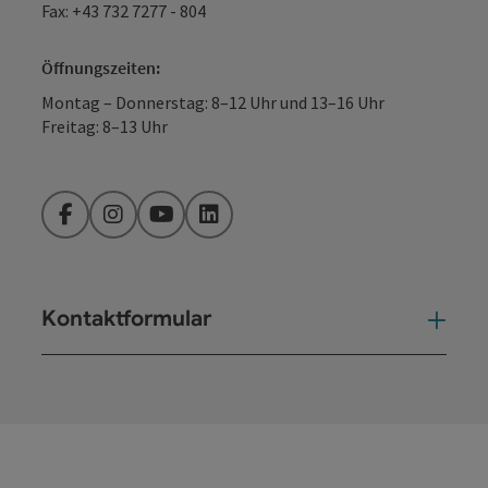
Fax: +43 732 7277 - 804
Öffnungszeiten:
Montag – Donnerstag: 8–12 Uhr und 13–16 Uhr
Freitag: 8–13 Uhr
Facebook
Instagram
YouTube
LinkedIn
Kontaktformular
Kont