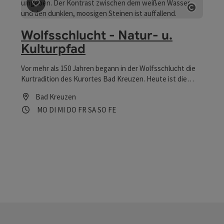
Beitrag merken
: Wolfsschlucht - Natur- u. Kulturpfad
Copyrig
Wolfsschlucht - Natur- u.
Kulturpfad
Vor mehr als 150 Jahren begann in der Wolfsschlucht die
Kurtradition des Kurortes Bad Kreuzen. Heute ist die
Wolfsschlucht ein gut ausgebauter und beschilderter
Bad Kreuzen
Wanderweg. Granittafeln sowie mit Bild & Text versehene
Öffnungszeiten
Montag geöffnet
Dienstag geöffnet
Mittwoch geöffnet
Donnerstag geöffnet
Freitag geöffnet
Samstag geöffnet
Sonntag geöffnet
Feiertag geöffnet
MO
DI
MI
DO
FR
SA
SO
FE
Emailtafeln entlang des Weges berichten von den
damaligen Anwendungsstationen.