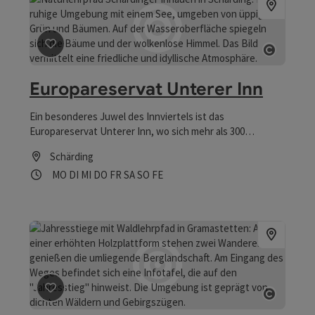
Wallsee-Mitterkirchen kommend bildet der Hüttinger Arm
die nördliche Grenze.
Beitrag merken
: Europareservat Unterer Inn
Copyrig
Europareservat Unterer Inn
Ein besonderes Juwel des Innviertels ist das
Europareservat Unterer Inn, wo sich mehr als 300
Vogelarten heimisch fühlen.
Schärding
Öffnungszeiten
Montag geöffnet
Dienstag geöffnet
Mittwoch geöffnet
Donnerstag geöffnet
Freitag geöffnet
Samstag geöffnet
Sonntag geöffnet
Feiertag geöffnet
MO
DI
MI
DO
FR
SA
SO
FE
Beitrag merken
: Jahresstiege mit Waldlehrpfad
Copyrig