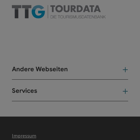
Andere Webseiten
And
Services
Ser
Impressum