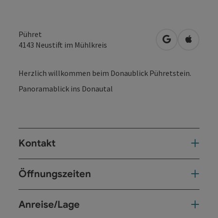
Pühret
in Google Map
in Apple
4143
Neustift im Mühlkreis
Herzlich willkommen beim Donaublick Pühretstein.
Panoramablick ins Donautal
Kontakt
Öffnungszeiten
Anreise/Lage