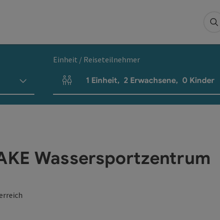
S
Einheit / Reiseteilnehmer
1
Einheit
,
2
Erwachsene
,
0
Kinder
Einheitenanzahl und Personenfelder
TLAKE Wassersportzentrum
erreich