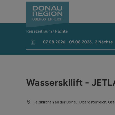
Accesskey
Accesskey
Accesskey
Accesskey
Accesskey
Accesskey
Zum Inhalt
Zur Navigation
Zum Seitenanfang
Zur Kontaktseite
Zum Impressum
Zur Startseite
[0]
[7]
[1]
[5]
[3]
[2]
Reisezeitraum / Nächte
07.08.2026
-
09.08.2026
,
2
Nächte
An- und Abreisefelder
Wasserskilift - JE
Feldkirchen an der Donau, Oberösterreich, Öst