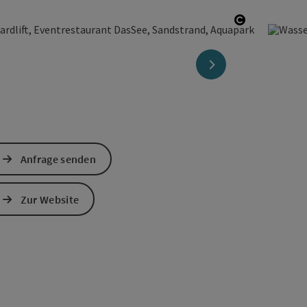
Copyright ö
nächstes Element
Anfrage senden
Zur Website