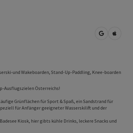
in Google Map
in Apple
asserski-und Wakeboarden, Stand-Up-Paddling, Knee-boarden
op-Ausflugszielen Österreichs!
ufige Grünflächen für Sport & Spaß, ein Sandstrand für
peziell für Anfänger geeigneter Wasserskilift und der
Badesee Kiosk, hier gibts kühle Drinks, leckere Snacks und