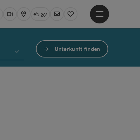
28°
Hauptmenü öffne
Aktuelles Wetter
Linz, wolkig
uchen
Webcams
Karte
Newsletter
Merkzettel
Unterkunft finden