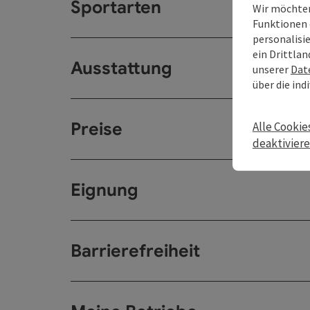
Sportarten
Wir möchten
Funktionen 
personalisi
ein Drittlan
Ausstattung
unserer
Dat
über die ind
Preise
Alle Cookie
deaktivier
Eignung
Barrierefreiheit