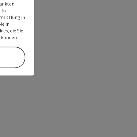
ränkten
alte
rmittlung in
ie in
ies, die Sie
n können.