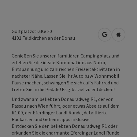
Golfplatzstraße 20
in Google Map
in Apple
4101
Feldkirchen an der Donau
Genießen Sie unseren familiären Campingplatz und
erleben Sie die ideale Kombination aus Natur,
Entspannung und zahlreichen Freizeitaktivitäten in
nächster Nähe. Lassen Sie Ihr Auto bzw. Wohnmobil
Pause machen, schwingen Sie sich auf’s Fahrrad und
treten Sie in die Pedale! Es gibt viel zu entdecken!
Und zwar am beliebten Donauradweg R1, der von
Passau nach Wien führt, oder etwas Abseits auf dem
R1.09, der Eferdinger Landl Runde, detaillierte
Radkarten und Geheimtipps inklusive.
Entdecken Sie den beliebten Donauradweg R1 oder
erkunden Sie die charmante Eferdinger Landl Runde