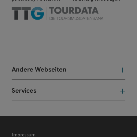
Andere Webseiten
And
Services
Ser
Impressum