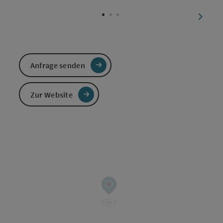
Copyri
nächst
Anfrage senden
Zur Website