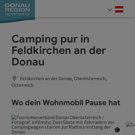
Accesskey
Accesskey
Accesskey
Accesskey
Accesskey
Accesskey
Zum Inhalt
Zur Navigation
Zum Seitenanfang
Zur Kontaktseite
Zum Impressum
Zur Startseite
[0]
[7]
[1]
[5]
[3]
[2]
Deut
Sprach
Camping pur in
Feldkirchen an der
Donau
Feldkirchen an der Donau, Oberösterreich,
Österreich
Wo dein Wohnmobil Pause hat