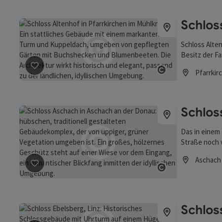
Schlos
Schloss Alten
Besitz der Fa
Beitrag merken
: Schloss Altenhof
Copyright öf
Pfarrkir
Öffnungszei
Schlos
Das in einem
Straße noch 
Aschach
Beitrag merken
: Schloss Aschach
Copyright öf
Öffnungszei
Schlos