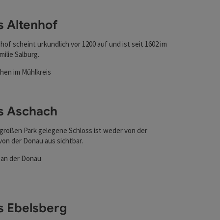
s Altenhof
hof scheint urkundlich vor 1200 auf und ist seit 1602 im
milie Salburg.
fnen
chen im Mühlkreis
ten
s Aschach
 großen Park gelegene Schloss ist weder von der
von der Donau aus sichtbar.
 an der Donau
fnen
ten
s Ebelsberg