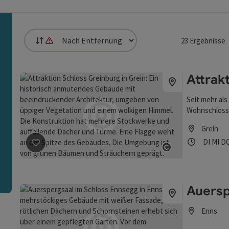
23
Ergebnisse
Sortierung
Die Sortierung nach Entfernung ist nicht möglich, da Standortz
die Liste stehen Filter zur Verfügung mit denen die Auswah
Attrak
n
Seit mehr als
Wohnschloss 
Donau. Archi
Grein
mit der kaise
Öffnung
Diens
Mi
Beitrag merken
: Attraktion Schloss Greinburg
DI
MI
D
und Siegmund
Copyright öf
im deutschsp
Auersp
Enns
Öffnungszei