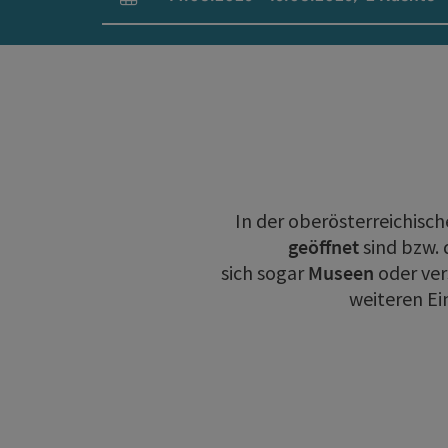
An- und Abreisefelder
In der oberösterreichisch
geöffnet
sind bzw.
sich sogar
Museen
oder ve
weiteren Ei