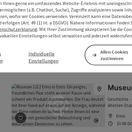
 Ihnen gerne ein umfassendes Website-Erlebnis mit uneingesch
Öffnung
Mon
D
MO
DI
M
ermöglichen (z.B. Chatbot, Suche), Zugriffe analysieren sowie Inh
eren, wofür wir Cookies verwenden. Vereinzelt kann eine Datenübe
d erfolgen (Art. 49 (1) lit. a DSGVO). Nähere Informationen finden S
Linzer
enschutzerklärung
. Mit Ihrer Zustimmung akzeptieren Sie die Cook
Beitrag merken
: Linzer Schloss
Copyright öf
ividuellen Einstellungen selbst verwalten und jederzeit widerrufe
In einer Sch
799 erstmals 
Allen Cookies
s
Individuelle
Linz
zustimmen
en
Einstellungen
Öffnung
Mon
D
MO
DI
M
Museu
Geschichte - 
ältesten Sta
historischen
Enns
Beitrag merken
: Museum 1212 Enns
Copyright öf
Öffnung
Diens
Mi
DI
MI
D