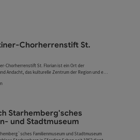
fnen
iner-Chorherrenstift St.
r-Chorherrenstift St. Florian ist ein Ort der
d Andacht, das kulturelle Zentrum der Region und ein
sterreichischen Barock.
an
an
ten
ich Starhemberg'sches
en- und Stadtmuseum
tarhemberg`sches Familienmuseum und Stadtmuseum