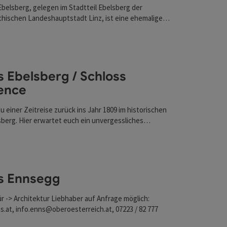
Ebelsberg, gelegen im Stadtteil Ebelsberg der
fnen
chischen Landeshauptstadt Linz, ist eine ehemalige
t einer faszinierenden Geschichte, die bis ins 12.
urückreicht. Erstmals im Jahr 1154 erwähnt, spielte es
ten
ahrhunderte eine bedeutende Rolle in der Region und
z zahlreicher historischer Ereignisse.
ce
fnen
s Ebelsberg / Schloss
ence
 einer Zeitreise zurück ins Jahr 1809 im historischen
sberg. Hier erwartet euch ein unvergessliches
as euch mitten hinein in die Wirren des Gefechts von
3. Mai 1809 führt.
ten
s Ennsegg
r -> Architektur Liebhaber auf Anfrage möglich:
.at, info.enns@oberoesterreich.at, 07223 / 82 777
fnen