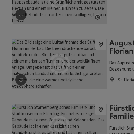
Beitrag merken
: Auerspergsaal im Schloss Ennsegg
Copyright öf
August
Florian
Das Augustine
Begegnung un
Schatz des ö
Beitrag merken
: Augustiner-Chorherrenstift St. Flori
St. Flori
Öffnungszei
Fürstl
Famili
Fürstlich S