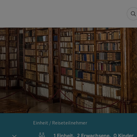
S
Einheit / Reiseteilnehmer
1
Einheit
,
2
Erwachsene
,
0
Kinder