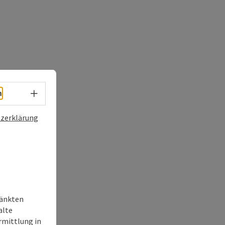
Sprachwahl - Menü öffnen
h
zerklärung
ränkten
alte
rmittlung in