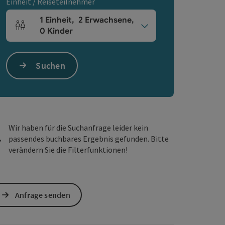
Einheit / Reiseteilnehmer
1
Einheit
,
2
Erwachsene
,
Einheitenanzahl und Personenfelder
0
Kinder
Suchen
s öffnen
 Maps öffnen
Wir haben für die Suchanfrage leider kein
passendes buchbares Ergebnis gefunden. Bitte
verändern Sie die Filterfunktionen!
Anfrage senden