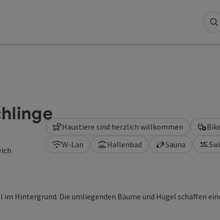
S
hlinge
Haustiere sind herzlich willkommen
Bik
W-Lan
Hallenbad
Sauna
Sw
eich