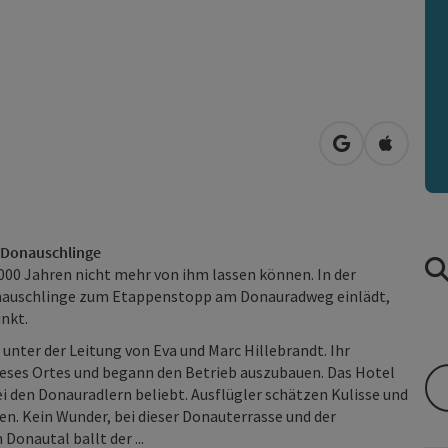
in Google Map
in Apple
r Donauschlinge
2.000 Jahren nicht mehr von ihm lassen können. In der
onauschlinge zum Etappenstopp am Donauradweg einlädt,
unkt.
unter der Leitung von Eva und Marc Hillebrandt. Ihr
ieses Ortes und begann den Betrieb auszubauen. Das Hotel
i den Donauradlern beliebt. Ausflügler schätzen Kulisse und
n. Kein Wunder, bei dieser Donauterrasse und der
Donautal ballt der ...