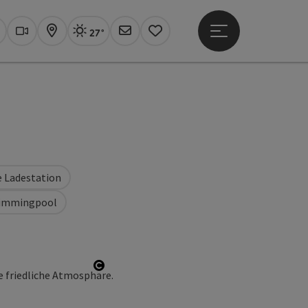
27°
Hauptmenü öffne
Aktuelles Wetter
Linz, sonnig
uchen
Webcams
Karte
Newsletter
Merkzettel
e Ladestation
immingpool
Copyright öffnen