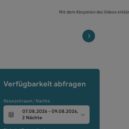
Mit dem Abspielen des Videos erklä
nächstes Element
Verfügbarkeit abfragen
Reisezeitraum / Nächte
07.08.2026
-
09.08.2026
,
An- und Abreisefelder
2
Nächte