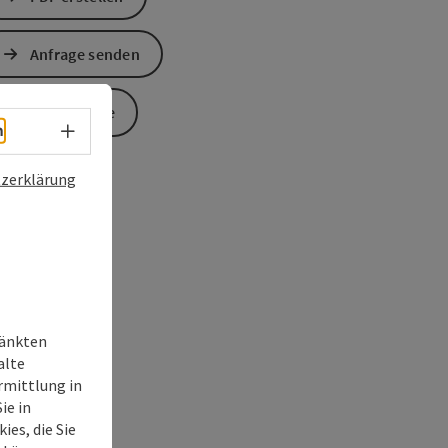
Anfrage senden
Zur Website
Sprachwahl - Menü öffnen
h
zerklärung
ränkten
alte
rmittlung in
ie in
ies, die Sie