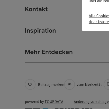
über die ind
Kontakt
Alle Cookie
deaktivier
Inspiration
Mehr Entdecken
Beitrag merken
zum Merkzettel
powered by
TOURDATA
Änderung vorschlag