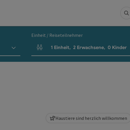
S
Einheit / Reiseteilnehmer
1
Einheit
,
2
Erwachsene
,
0
Kinder
Einheitenanzahl und Personenfelder
Haustiere sind herzlich willkommen