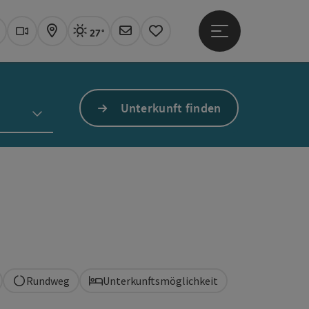
27°
Hauptmenü öffne
Aktuelles Wetter
Linz, sonnig
uchen
Webcams
Karte
Newsletter
Merkzettel
Unterkunft finden
Rundweg
Unterkunftsmöglichkeit