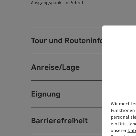
Ausgangspunkt in Pühret.
Tour und Routeninformation
Anreise/Lage
Eignung
Wir möchten
Funktionen 
personalisi
Barrierefreiheit
ein Drittlan
unserer
Dat