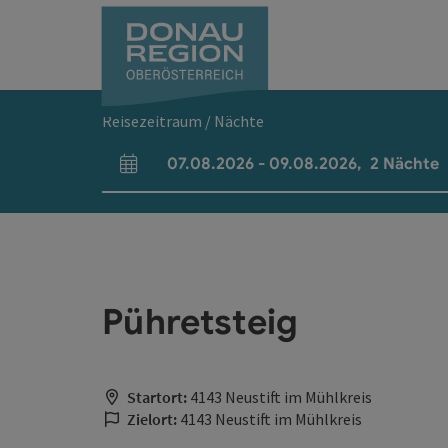
Accesskey
Accesskey
Accesskey
Accesskey
Accesskey
Accesskey
Zum Inhalt
Zur Navigation
Zum Seitenanfang
Zur Kontaktseite
Zum Impressum
Zur Startseite
[0]
[7]
[1]
[5]
[3]
[2]
Reisezeitraum / Nächte
07.08.2026
-
09.08.2026
,
2
Nächte
An- und Abreisefelder
Pühretsteig
Startort:
4143 Neustift im Mühlkreis
Zielort:
4143 Neustift im Mühlkreis