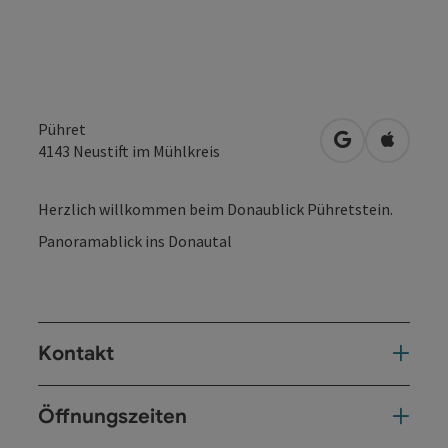
Pühret
in Google Map
in Apple
4143
Neustift im Mühlkreis
Herzlich willkommen beim Donaublick Pühretstein.
Panoramablick ins Donautal
Kontakt
Öffnungszeiten