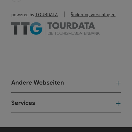
powered by
TOURDATA
Änderung vorschlagen
Andere Webseiten
And
Services
Ser