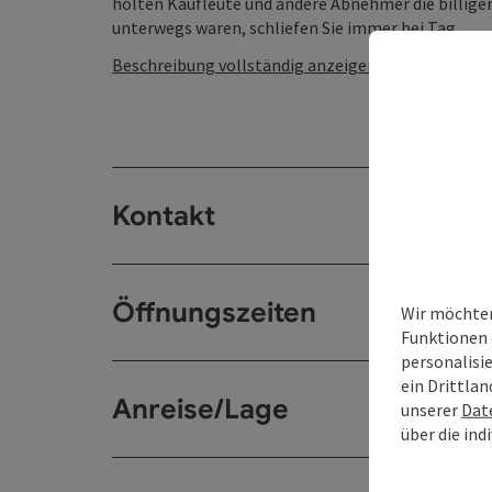
holten Kaufleute und andere Abnehmer die billigen
unterwegs waren, schliefen Sie immer bei Tag. ...
Beschreibung vollständig anzeigen
Kontakt
Öffnungszeiten
Wir möchten
Funktionen 
personalisi
ein Drittlan
Anreise/Lage
unserer
Dat
über die ind