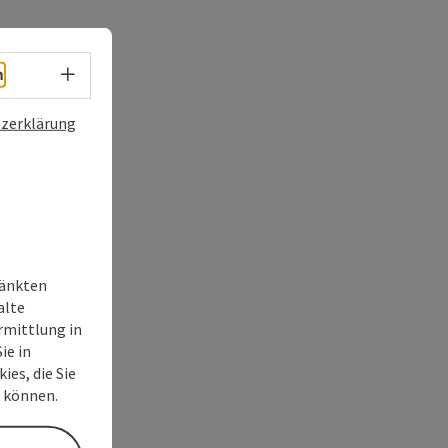
Sprachwahl - Menü öffnen
h
zerklärung
ränkten
alte
rmittlung in
ie in
ies, die Sie
n können.