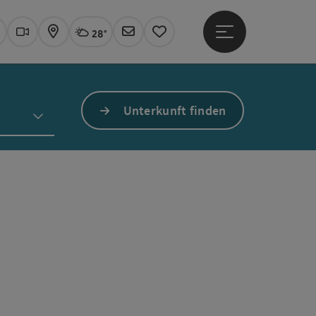
28°
Hauptmenü öffne
Aktuelles Wetter
Linz, wolkig
uchen
Webcams
Karte
Newsletter
Merkzettel
Unterkunft finden