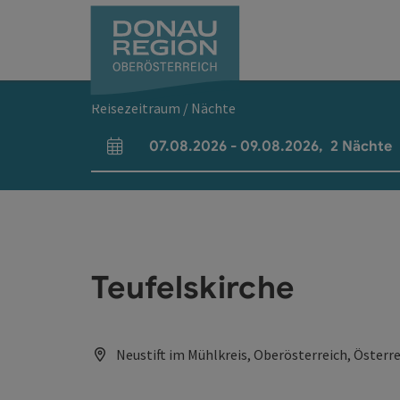
Accesskey
Accesskey
Accesskey
Accesskey
Accesskey
Accesskey
Zum Inhalt
Zur Navigation
Zum Seitenanfang
Zur Kontaktseite
Zum Impressum
Zur Startseite
[0]
[7]
[1]
[5]
[3]
[2]
Reisezeitraum / Nächte
07.08.2026
-
09.08.2026
,
2
Nächte
An- und Abreisefelder
Teufelskirche
Neustift im Mühlkreis, Oberösterreich, Österr