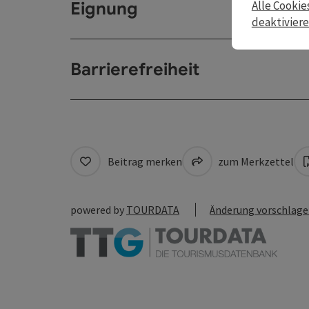
Eignung
Alle Cookie
deaktivier
Barrierefreiheit
Beitrag merken
zum Merkzettel
powered by
TOURDATA
Änderung vorschlag