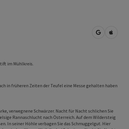
in Google Map
in Apple
ift im Mühlkreis.
nach in früheren Zeiten der Teufel eine Messe gehalten haben
arke, verwegnene Schwärzer. Nacht für Nacht schlichen Sie
felsige Rannaschlucht nach Österreich. Auf dem Wildersteig
sen. In seiner Höhle verbagen Sie das Schmuggelgut. Hier