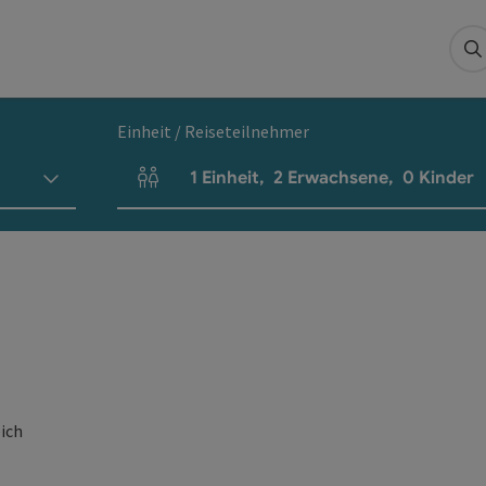
S
Einheit / Reiseteilnehmer
1
Einheit
,
2
Erwachsene
,
0
Kinder
Einheitenanzahl und Personenfelder
eich