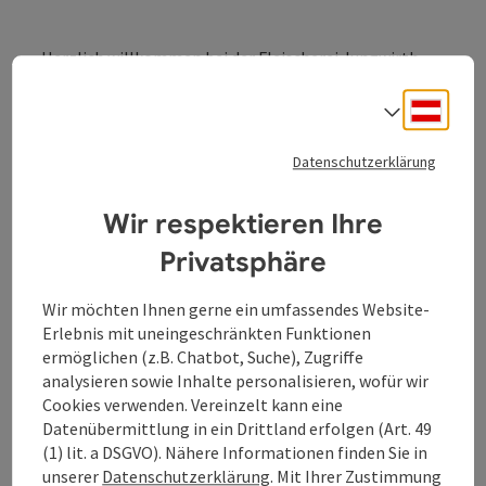
Herzlich willkommen bei der Fleischerei Jungwirth.
Fleischverarbeitung, Produktion von Speck und
Deuts
Sprach
Würsten, Frischfleischproduktion und Direktverkauf
Datenschutzerklärung
Wir respektieren Ihre
Kontakt
Privatsphäre
Öffnungszeiten
Wir möchten Ihnen gerne ein umfassendes Website-
Erlebnis mit uneingeschränkten Funktionen
ermöglichen (z.B. Chatbot, Suche), Zugriffe
Anreise/Lage
analysieren sowie Inhalte personalisieren, wofür wir
Cookies verwenden. Vereinzelt kann eine
Datenübermittlung in ein Drittland erfolgen (Art. 49
Preise
(1) lit. a DSGVO). Nähere Informationen finden Sie in
unserer
Datenschutzerklärung
. Mit Ihrer Zustimmung