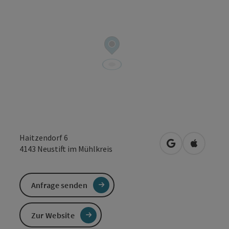
Haitzendorf 6
in Google Maps
in Apple 
4143
Neustift im Mühlkreis
Anfrage senden
Zur Website