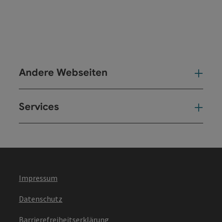
Andere Webseiten
And
Services
Ser
Impressum
Datenschutz
Barrierefreiheitserklärung